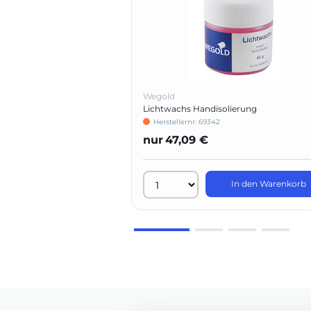
Wegold
Lichtwachs Handisolierung
Herstellernr: 69342
nur
47,09 €
In den Warenkorb