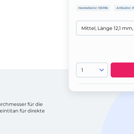
Herstellernr:
155196
Artikelnr:
W
urchmesser für die
intitan für direkte