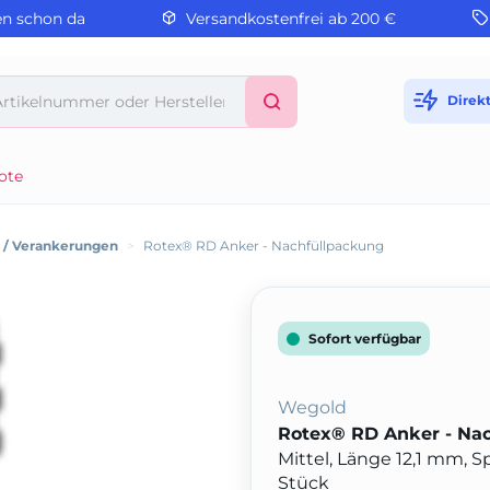
en schon da
Versandkostenfrei ab 200 €
Direk
ote
e / Verankerungen
>
Rotex® RD Anker - Nachfüllpackung
Sofort verfügbar
Wegold
Rotex® RD Anker - Na
Mittel, Länge 12,1 mm, 
Stück