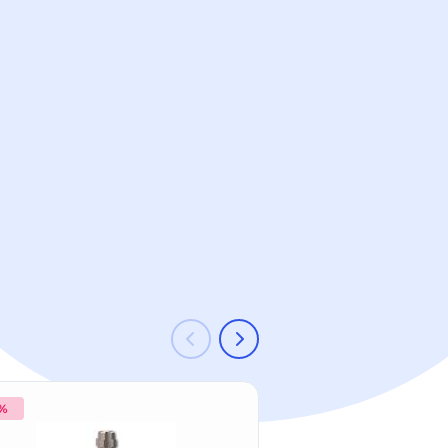
 %
-6 %