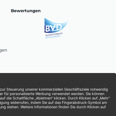
Bewertungen
ngen
chnung
SEPA-Lastschrift
Vorkasse