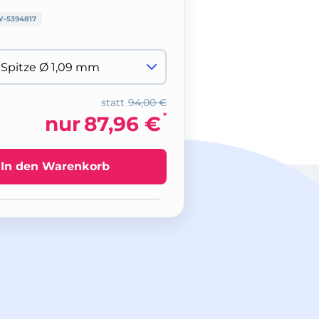
-5394817
statt
94,00 €
*
nur
87,96 €
In den Warenkorb