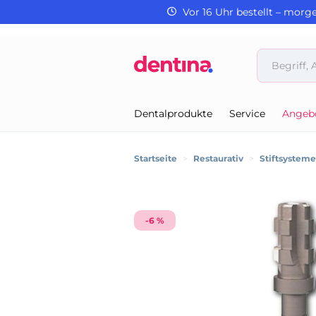
Vor 16 Uhr bestellt – morg
Dentalprodukte
Service
Angeb
Startseite
>
Restaurativ
>
Stiftsystem
-6 %