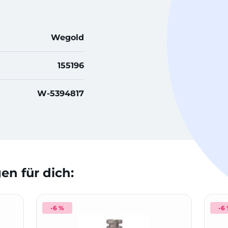
Wegold
155196
W-5394817
n für dich:
-6 %
-6