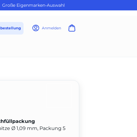
Große Eigenmarken-Auswahl
tbestellung
Anmelden
chfüllpackung
Spitze Ø 1,09 mm, Packung 5