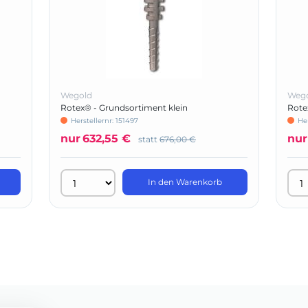
Wegold
Weg
Rotex® - Grundsortiment klein
Rote
Herstellernr: 151497
Her
nur
632,55 €
nur
statt
676,00 €
In den Warenkorb