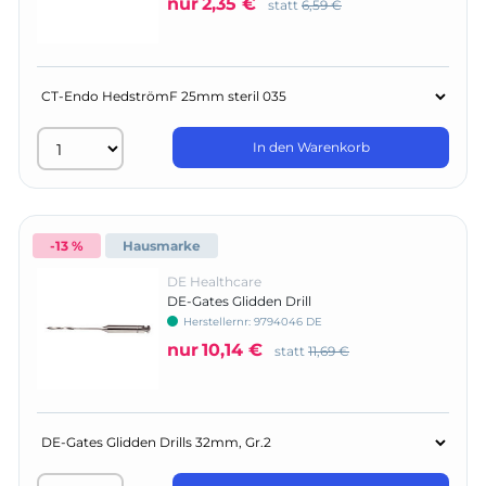
nur
2,35 €
statt
6,59 €
In den Warenkorb
-13 %
Hausmarke
DE Healthcare
DE-Gates Glidden Drill
Herstellernr:
9794046 DE
nur
10,14 €
statt
11,69 €