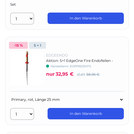
Set
In den Warenkorb
-15 %
5 + 1
EDGEENDO
Aktion: 5+1 EdgeOne Fire Endofeilen -
Standardpackung
Herstellernr:
EOFPRI25HTS
nur
32,95 €
statt
38,95 €
In den Warenkorb