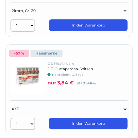
In den Warenkorb
-57 %
Hausmarke
DE Healthcare
DE-Guttapercha-Spitzen
Herstellernr:
373501
nur
3,84 €
statt
9,11 €
In den Warenkorb