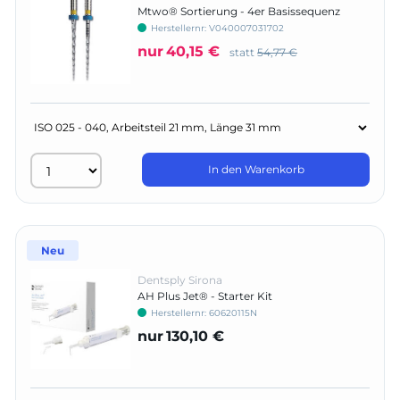
Mtwo® Sortierung - 4er Basissequenz
Herstellernr:
V040007031702
nur
40,15 €
statt
54,77 €
In den Warenkorb
Neu
Dentsply Sirona
AH Plus Jet® - Starter Kit
Herstellernr:
60620115N
nur
130,10 €