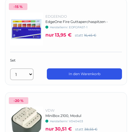
-15 %
EDGEENDO
EdgeOne Fire Guttaperchaspitzen -
Sortiment
Herstellernr:
EOFGPAST-1
nur
13,95 €
statt
16,45 €
Set
In den Warenkorb
-20 %
VDW
MiniBox 2100, Modul
Herstellernr:
V040403
nur
30,51 €
statt
38,55 €