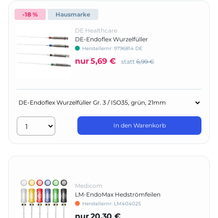
-18 %
Hausmarke
DE Healthcare
DE-Endoflex Wurzelfüller
Herstellernr:
9796814 DE
nur
5,69 €
statt
6,99 €
In den Warenkorb
Medicom
LM-EndoMax Hedströmfeilen
Herstellernr:
LM404025
nur
20,30 €