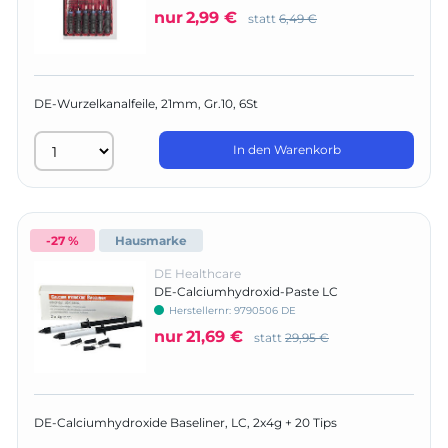
nur
2,99 €
statt
6,49 €
DE-Wurzelkanalfeile, 21mm, Gr.10, 6St
In den Warenkorb
-27 %
Hausmarke
DE Healthcare
DE-Calciumhydroxid-Paste LC
Herstellernr:
9790506 DE
nur
21,69 €
statt
29,95 €
DE-Calciumhydroxide Baseliner, LC, 2x4g + 20 Tips