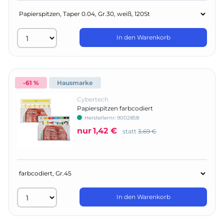
In den Warenkorb
-61 %
Hausmarke
Cybertech
Papierspitzen farbcodiert
Herstellernr:
9002858
nur
1,42 €
statt
3,69 €
In den Warenkorb