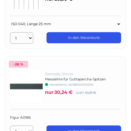
In den Warenkorb
-26 %
Dentsply Sirona
Messlehre für Guttapercha-Spitzen
Herstellernr:
A018600000000
nur
30,24 €
statt
41,21 €
Figur A0186
In den Warenkorb