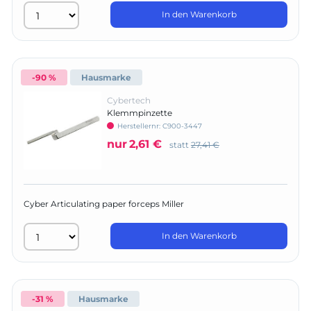
In den Warenkorb
-90 %
Hausmarke
Cybertech
Klemmpinzette
Herstellernr:
C900-3447
nur
2,61 €
statt
27,41 €
Cyber Articulating paper forceps Miller
In den Warenkorb
-31 %
Hausmarke