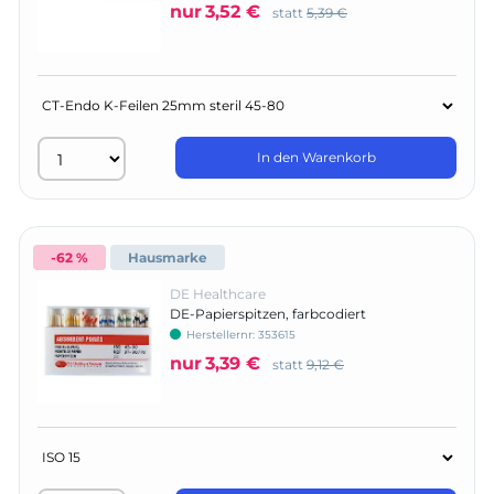
nur
3,52 €
statt
5,39 €
In den Warenkorb
-62 %
Hausmarke
DE Healthcare
DE-Papierspitzen, farbcodiert
Herstellernr:
353615
nur
3,39 €
statt
9,12 €