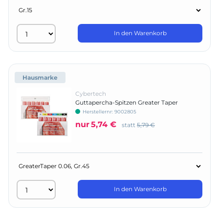
In den Warenkorb
Hausmarke
Cybertech
Guttapercha-Spitzen Greater Taper
Herstellernr:
9002805
nur
5,74 €
statt
5,79 €
In den Warenkorb