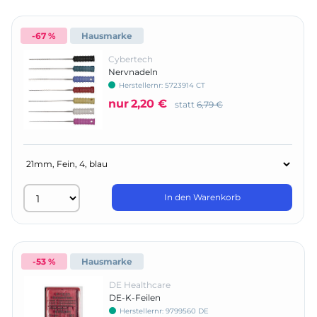
-67 %
Hausmarke
Cybertech
Nervnadeln
Herstellernr:
5723914 CT
nur
2,20 €
statt
6,79 €
In den Warenkorb
-53 %
Hausmarke
DE Healthcare
DE-K-Feilen
Herstellernr:
9799560 DE