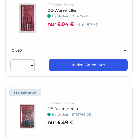
DE Healthcare
DE-Wurzelfüller
Herstellernr:
9792374 DE
nur
6,04 €
statt
8,79 €
In den Warenkorb
Hausmarke
DE Healthcare
DE-Reamer Neu
Herstellernr:
9796744 DE
nur
6,49 €