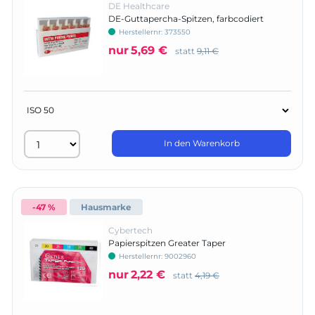
DE Healthcare
DE-Guttapercha-Spitzen, farbcodiert
Herstellernr:
373550
nur
5,69 €
statt
9,11 €
In den Warenkorb
-47 %
Hausmarke
Cybertech
Papierspitzen Greater Taper
Herstellernr:
9002960
nur
2,22 €
statt
4,19 €