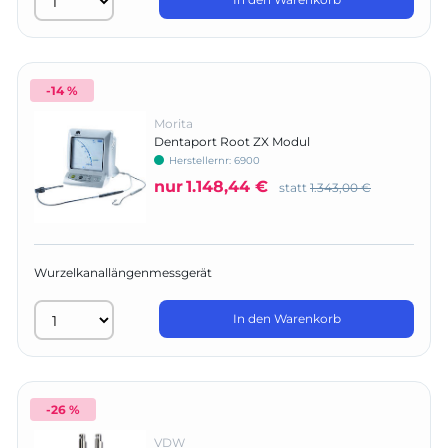
-14 %
Morita
Dentaport Root ZX Modul
Herstellernr:
6900
nur
1.148,44 €
statt
1.343,00 €
Wurzelkanallängenmessgerät
In den Warenkorb
-26 %
VDW