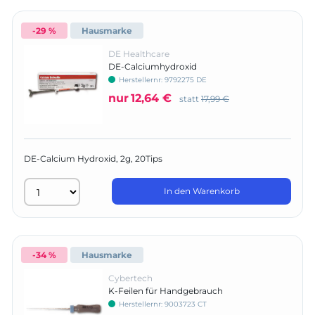
-29 %
Hausmarke
DE Healthcare
DE-Calciumhydroxid
Herstellernr:
9792275 DE
nur
12,64 €
statt
17,99 €
DE-Calcium Hydroxid, 2g, 20Tips
In den Warenkorb
-34 %
Hausmarke
Cybertech
K-Feilen für Handgebrauch
Herstellernr:
9003723 CT