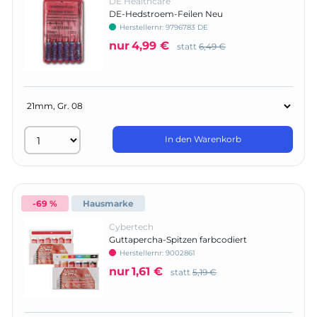
DE Healthcare
DE-Hedstroem-Feilen Neu
Herstellernr:
9796783 DE
nur
4,99 €
statt
6,49 €
In den Warenkorb
-69 %
Hausmarke
Cybertech
Guttapercha-Spitzen farbcodiert
Herstellernr:
9002861
nur
1,61 €
statt
5,19 €