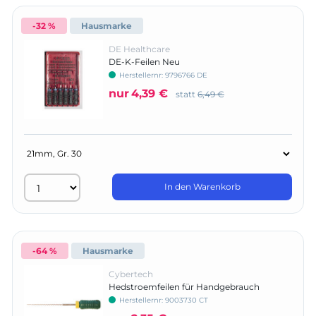
-32 %
Hausmarke
DE Healthcare
DE-K-Feilen Neu
Herstellernr:
9796766 DE
nur
4,39 €
statt
6,49 €
In den Warenkorb
-64 %
Hausmarke
Cybertech
Hedstroemfeilen für Handgebrauch
Herstellernr:
9003730 CT