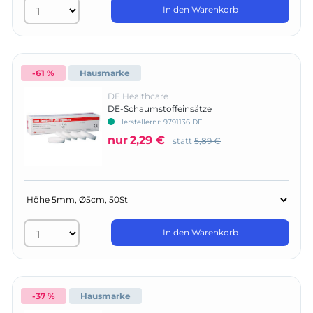
In den Warenkorb
-61 %
Hausmarke
DE Healthcare
DE-Schaumstoffeinsätze
Herstellernr:
9791136 DE
nur
2,29 €
statt
5,89 €
In den Warenkorb
-37 %
Hausmarke