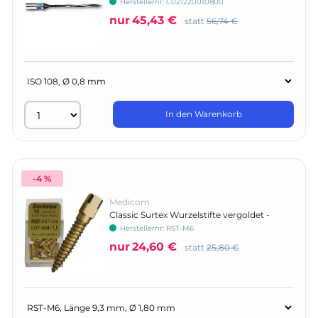
Herstellernr:
C021220010800
nur
45,43 €
statt
56,74 €
In den Warenkorb
-4 %
Medicom
Classic Surtex Wurzelstifte vergoldet -
Nachfüllpackung
Herstellernr:
RST-M6
nur
24,60 €
statt
25,80 €