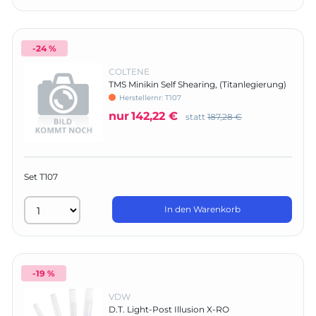
-24 %
COLTENE
TMS Minikin Self Shearing, (Titanlegierung)
rot - Komplettpackung
Herstellernr:
T107
nur
142,22 €
statt
187,28 €
Set T107
In den Warenkorb
-19 %
VDW
D.T. Light-Post Illusion X-RO