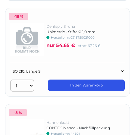
-18 %
Dentsply Sirona
Unimetric - Stifte Ø 1,0 mm
Herstellernr:
C215TS0021000
nur
54,65 €
statt
67,26 €
In den Warenkorb
-8 %
Hahnenkratt
CONTEC blanco - Nachfüllpackung
Herstellernr:
44601