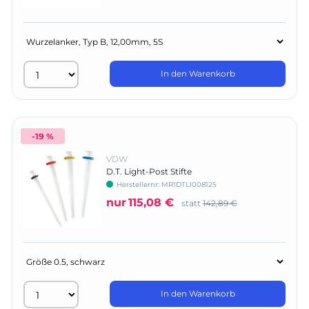
In den Warenkorb
-19 %
VDW
D.T. Light-Post Stifte
Herstellernr:
MR1DTLI008125
nur
115,08 €
statt
142,89 €
In den Warenkorb