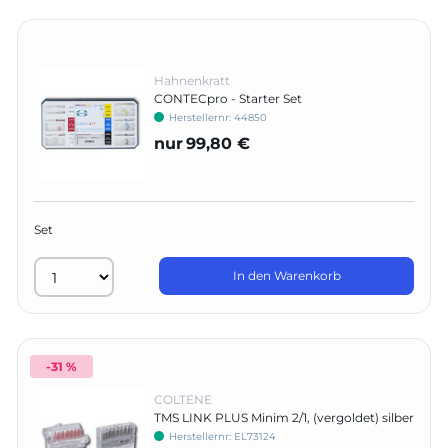
Hahnenkratt
CONTECpro - Starter Set
Herstellernr:
44850
nur
99,80 €
Set
In den Warenkorb
-31 %
COLTENE
TMS LINK PLUS Minim 2/1, (vergoldet) silber
- Intro Kit
Herstellernr:
EL73124