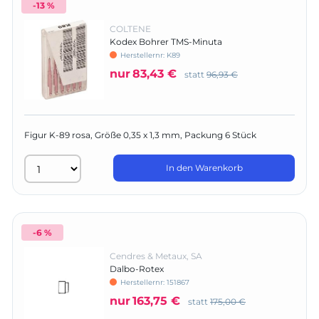
-13 %
COLTENE
Kodex Bohrer TMS-Minuta
Herstellernr:
K89
nur
83,43 €
statt
96,93 €
Figur K-89 rosa, Größe 0,35 x 1,3 mm, Packung 6 Stück
In den Warenkorb
-6 %
Cendres & Metaux, SA
Dalbo-Rotex
Herstellernr:
151867
nur
163,75 €
statt
175,00 €