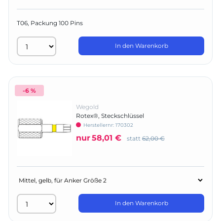
T06, Packung 100 Pins
In den Warenkorb
-6 %
Wegold
Rotex®, Steckschlüssel
Herstellernr:
170302
nur
58,01 €
statt
62,00 €
In den Warenkorb