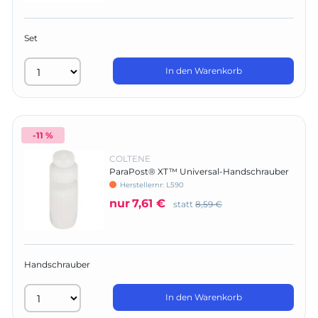
Set
In den Warenkorb
-11 %
COLTENE
ParaPost® XT™ Universal-Handschrauber
Herstellernr:
L590
nur
7,61 €
statt
8,59 €
Handschrauber
In den Warenkorb