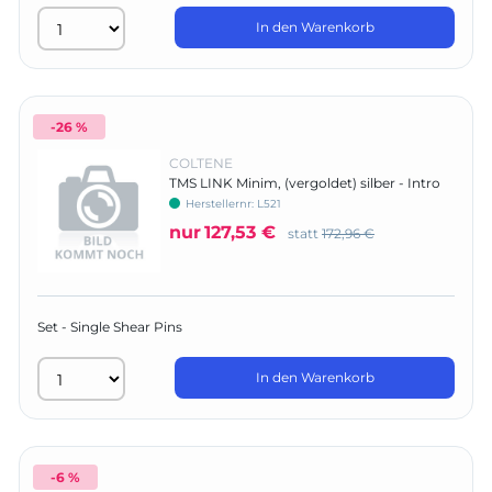
In den Warenkorb
-26 %
COLTENE
TMS LINK Minim, (vergoldet) silber - Intro
Kit
Herstellernr:
L521
nur
127,53 €
statt
172,96 €
Set - Single Shear Pins
In den Warenkorb
-6 %