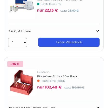
Herstellernr:
1777
nur
22,13 €
statt
26,60 €
In den Warenkorb
-36 %
Pentron
FibreKleer Stifte - 30er Pack
Herstellernr:
N83BD
nur
102,48 €
statt
160,80 €