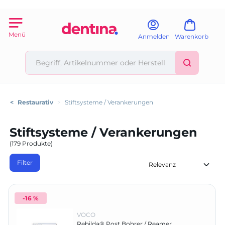
Menü
Anmelden
Warenkorb
<
Restaurativ
>
Stiftsysteme / Verankerungen
Stiftsysteme / Verankerungen
(179 Produkte)
Filter
-16 %
VOCO
Rebilda® Post Bohrer / Reamer