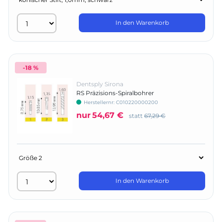
In den Warenkorb
-18 %
Dentsply Sirona
RS Präzisions-Spiralbohrer
Herstellernr:
C010220000200
nur
54,67 €
statt
67,29 €
In den Warenkorb