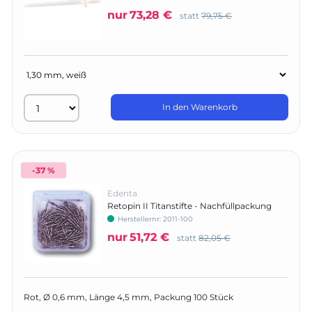
nur
73,28 €
statt
79,75 €
In den Warenkorb
-37 %
Edenta
Retopin II Titanstifte - Nachfüllpackung
Herstellernr:
2011-100
nur
51,72 €
statt
82,05 €
Rot, Ø 0,6 mm, Länge 4,5 mm, Packung 100 Stück