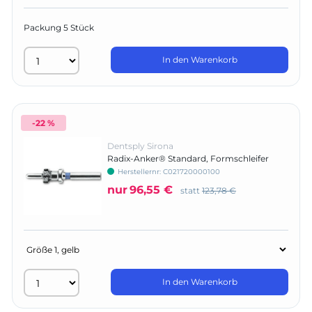
Packung 5 Stück
In den Warenkorb
-22 %
Dentsply Sirona
Radix-Anker® Standard, Formschleifer
Herstellernr:
C021720000100
nur
96,55 €
statt
123,78 €
In den Warenkorb