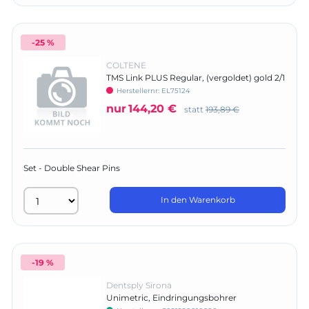
-25 %
COLTENE
TMS Link PLUS Regular, (vergoldet) gold 2/1
- Intro Kit
Herstellernr:
EL75124
nur
144,20 €
statt
193,89 €
Set - Double Shear Pins
In den Warenkorb
-19 %
Dentsply Sirona
Unimetric, Eindringungsbohrer