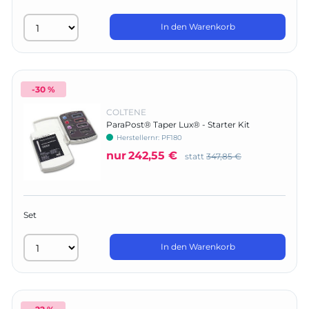
In den Warenkorb
-30 %
COLTENE
ParaPost® Taper Lux® - Starter Kit
Herstellernr:
PF180
nur
242,55 €
statt
347,85 €
Set
In den Warenkorb