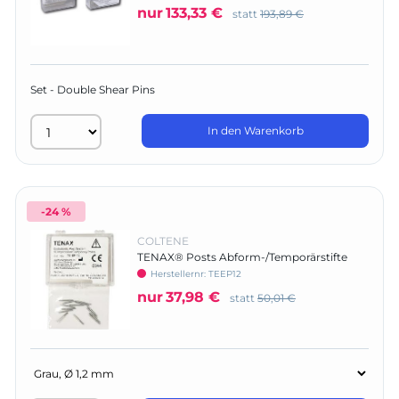
nur
133,33 €
statt
193,89 €
Set - Double Shear Pins
In den Warenkorb
-24 %
COLTENE
TENAX® Posts Abform-/Temporärstifte
Herstellernr:
TEEP12
nur
37,98 €
statt
50,01 €