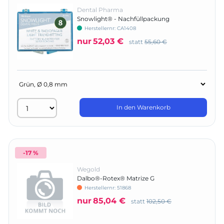
Dental Pharma
Snowlight® - Nachfüllpackung
Herstellernr:
CA1408
nur
52,03 €
statt
55,60 €
In den Warenkorb
-17 %
Wegold
Dalbo®-Rotex® Matrize G
Herstellernr:
51868
nur
85,04 €
statt
102,50 €