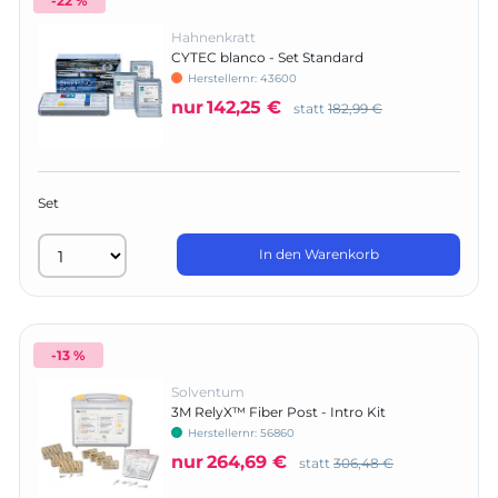
-22 %
Hahnenkratt
CYTEC blanco - Set Standard
Herstellernr:
43600
nur
142,25 €
statt
182,99 €
Set
In den Warenkorb
-13 %
Solventum
3M RelyX™ Fiber Post - Intro Kit
Herstellernr:
56860
nur
264,69 €
statt
306,48 €