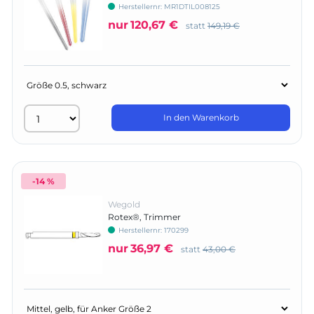
Herstellernr:
MR1DTIL008125
nur
120,67 €
statt
149,19 €
In den Warenkorb
-14 %
Wegold
Rotex®, Trimmer
Herstellernr:
170299
nur
36,97 €
statt
43,00 €