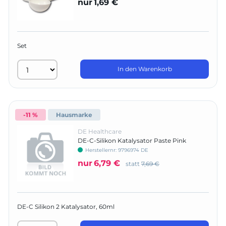
nur
1,69 €
Set
In den Warenkorb
-11 %
Hausmarke
DE Healthcare
DE-C-Silikon Katalysator Paste Pink
Herstellernr:
9796974 DE
nur
6,79 €
statt
7,69 €
DE-C Silikon 2 Katalysator, 60ml