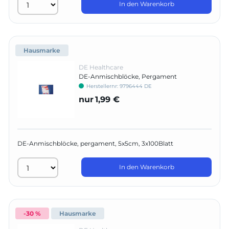
In den Warenkorb
Hausmarke
DE Healthcare
DE-Anmischblöcke, Pergament
Herstellernr:
9796444 DE
nur
1,99 €
DE-Anmischblöcke, pergament, 5x5cm, 3x100Blatt
In den Warenkorb
-30 %
Hausmarke