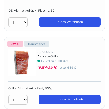
DE-Alginat Adhäsiv, Flasche, 30ml
In den Warenkorb
-37 %
Hausmarke
Cybertech
Alginate Ortho
Herstellernr:
9003879
nur
4,13 €
statt
6,59 €
Ortho Alginat extra Fast, 500g
In den Warenkorb