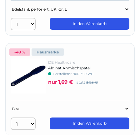
In den Warenkorb
-48 %
Hausmarke
DE Healthcare
Alginat Anmischspatel
Herstellernr:
9001309 WH
nur
1,69 €
statt
3,25 €
In den Warenkorb