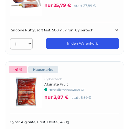
nur
25,79 €
statt
27,89 €
In den Warenkorb
-41 %
Hausmarke
Cybertech
Alginate Fruit
Herstellernr:
9002829 CT
nur
3,87 €
statt
6,59 €
Cyber Alginate, Fruit, Beutel, 450g