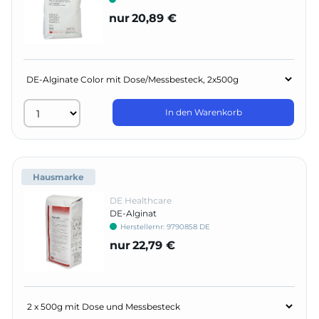
nur
20,89 €
In den Warenkorb
Hausmarke
DE Healthcare
DE-Alginat
Herstellernr:
9790858 DE
nur
22,79 €