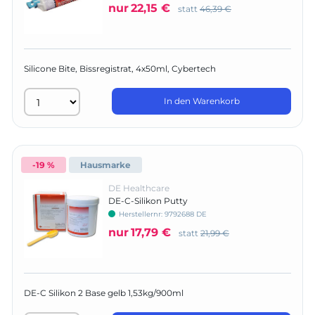
nur
22,15 €
statt
46,39 €
Silicone Bite, Bissregistrat, 4x50ml, Cybertech
In den Warenkorb
-19 %
Hausmarke
DE Healthcare
DE-C-Silikon Putty
Herstellernr:
9792688 DE
nur
17,79 €
statt
21,99 €
DE-C Silikon 2 Base gelb 1,53kg/900ml