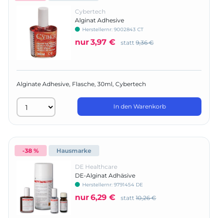
Cybertech
Alginat Adhesive
Herstellernr:
9002843 CT
nur
3,97 €
statt
9,36 €
Alginate Adhesive, Flasche, 30ml, Cybertech
In den Warenkorb
-38 %
Hausmarke
DE Healthcare
DE-Alginat Adhäsive
Herstellernr:
9791454 DE
nur
6,29 €
statt
10,26 €