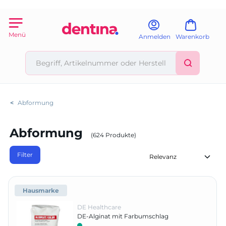
Menü
Anmelden
Warenkorb
<
Abformung
Abformung
(624 Produkte)
Filter
Hausmarke
DE Healthcare
DE-Alginat mit Farbumschlag