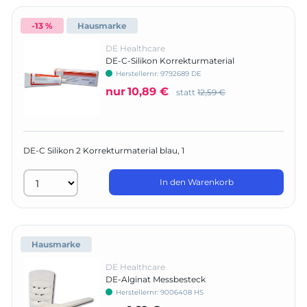
-13 %
Hausmarke
DE Healthcare
DE-C-Silikon Korrekturmaterial
Herstellernr:
9792689 DE
nur
10,89 €
statt
12,59 €
DE-C Silikon 2 Korrekturmaterial blau, 1
In den Warenkorb
Hausmarke
DE Healthcare
DE-Alginat Messbesteck
Herstellernr:
9006408 HS