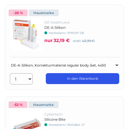
-26 %
Hausmarke
DE Healthcare
DE-A Silikon
Herstellernr:
9791037 DE
nur
32,19 €
statt
43,99 €
In den Warenkorb
-52 %
Hausmarke
Cybertech
Silicone Bite
Herstellernr:
9002824 CT