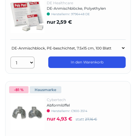
DE Healthcare
DE-Anmischblöcke, Polyethylen
Herstellernr:
9796448 DE
nur
2,59 €
In den Warenkorb
-81 %
Hausmarke
Cybertech
Abformlöffel
Herstellernr:
C900-3514
nur
4,93 €
statt
27,16 €