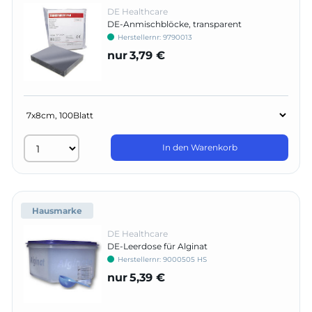
DE Healthcare
DE-Anmischblöcke, transparent
Herstellernr:
9790013
nur
3,79 €
In den Warenkorb
Hausmarke
DE Healthcare
DE-Leerdose für Alginat
Herstellernr:
9000505 HS
nur
5,39 €