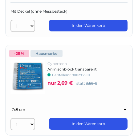
Mit Deckel (ohne Messbesteck)
In den Warenkorb
-25 %
Hausmarke
Cybertech
Anmischblock transparent
Herstellernr:
9002933 CT
nur
2,69 €
statt
3,59 €
In den Warenkorb