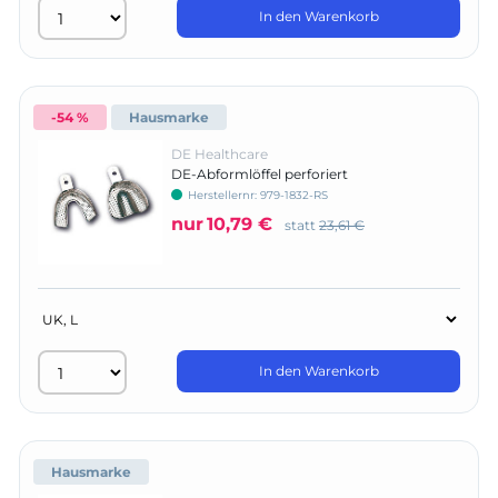
In den Warenkorb
-54 %
Hausmarke
DE Healthcare
DE-Abformlöffel perforiert
Herstellernr:
979-1832-RS
nur
10,79 €
statt
23,61 €
In den Warenkorb
Hausmarke