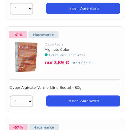
In den Warenkorb
-41 %
Hausmarke
Cybertech
Alginate Color
Herstellernr:
9003247 CT
nur
3,89 €
statt
6,59 €
Cyber Alginate, Vanille-Mint, Beutel, 450g
In den Warenkorb
-57 %
Hausmarke