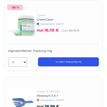
-26 %
Cavex
GreenClean
Herstellernr:
HA001
nur
18,78 €
statt
25,70 €
Alginatentferner, Packung 1 kg
In den Warenkorb
Hager & Werken
Miratray® 3 in 1
Herstellernr:
101273
nur
38,99 €