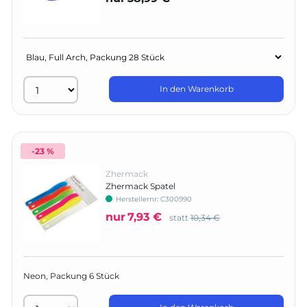
In den Warenkorb
-23 %
Zhermack
Zhermack Spatel
Herstellernr:
C300990
nur
7,93 €
statt
10,34 €
Neon, Packung 6 Stück