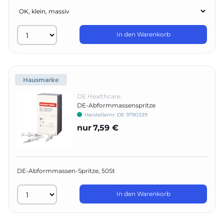
In den Warenkorb
Hausmarke
DE Healthcare
DE-Abformmassenspritze
Herstellernr:
DE 9790339
nur
7,59 €
DE-Abformmassen-Spritze, 50St
In den Warenkorb