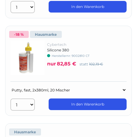
In den Warenkorb
-18 %
Hausmarke
Cybertech
Silicone 380
Herstellernr:
9002810 CT
nur
82,85 €
statt
102,19 €
In den Warenkorb
Hausmarke