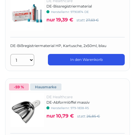
DE Healthcare
DE-Bissregistriermaterial
Herstellernr:
9790874 DE
nur
19,39 €
statt
27,69 €
DE-Bißregistriermaterial HP, Kartusche, 2x50ml, blau
In den Warenkorb
-59 %
Hausmarke
DE Healthcare
DE-Abformlöffel massiv
Herstellernr:
979-1838-RS
nur
10,79 €
statt
26,85 €