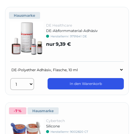
Hausmarke
DE Healthcare
DE-Abformmaterial-Adhäsiv
Herstellernr:
9791641 DE
nur
9,39 €
In den Warenkorb
-7 %
Hausmarke
Cybertech
Silicone
Herstellernr:
9002820 CT