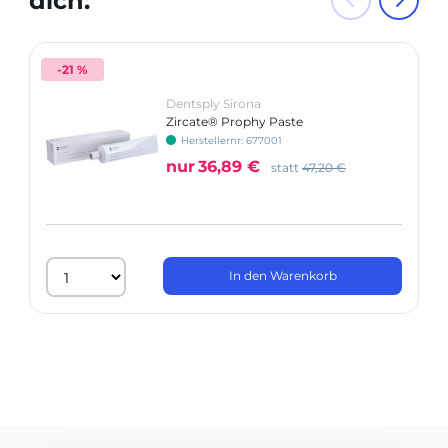
dich:
-21 %
Dentsply Sirona
Zircate® Prophy Paste
Herstellernr: 677001
nur
36,89 €
statt
47,20 €
In den Warenkorb