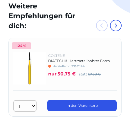
Weitere
Empfehlungen für
dich:
-24 %
COLTENE
DIATECH® Hartmetallbohrer Form
C133
Herstellernr: 235511AA
nur
50,75 €
statt
67,38 €
In den Warenkorb