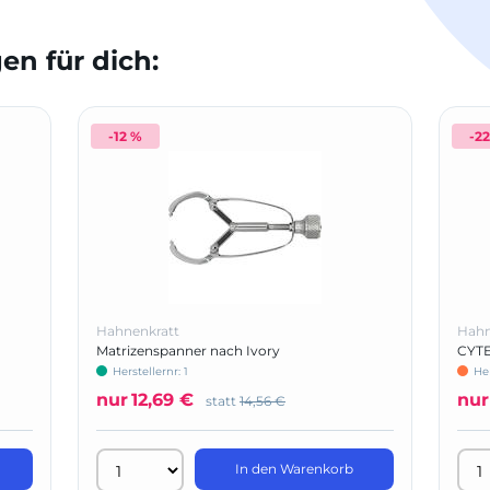
n für dich:
-12 %
-2
Hahnenkratt
Hahn
Matrizenspanner nach Ivory
CYTE
Herstellernr: 1
He
nur
12,69 €
nur
statt
14,56 €
In den Warenkorb