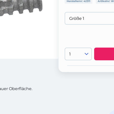
Herstellernr:
42311
Artikelnr:
W
auer Oberfläche.