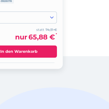
-9928078
statt
74,31 €
*
nur
65,88 €
In den Warenkorb