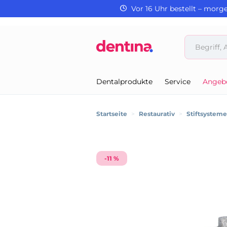
Vor 16 Uhr bestellt – morg
Dentalprodukte
Service
Angeb
Startseite
>
Restaurativ
>
Stiftsystem
-11 %