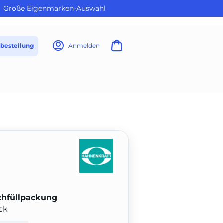
Große Eigenmarken-Auswahl
tbestellung
Anmelden
achfüllpackung
ck