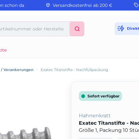
en schon da
Versandkostenfrei ab 200 €
Direk
ote
e / Verankerungen
>
Exatec Titanstifte - Nachfüllpackung
Sofort verfügbar
Hahnenkratt
Exatec Titanstifte - N
Größe 1, Packung 10 Stü