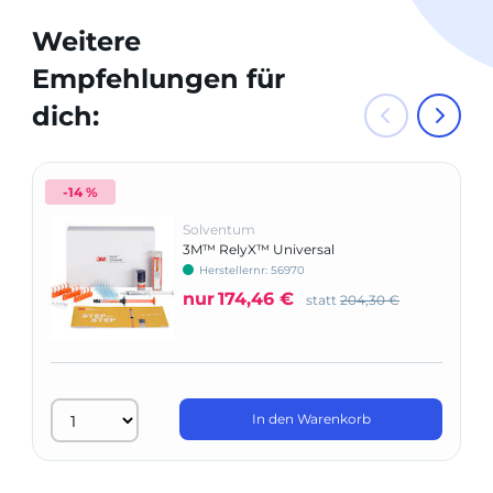
Weitere
Empfehlungen für
dich:
-14 %
Solventum
3M™ RelyX™ Universal
Befestigungskomposit - Trial Kit
Herstellernr: 56970
nur
174,46 €
statt
204,30 €
In den Warenkorb