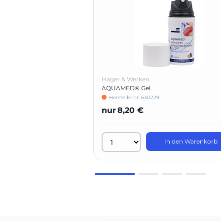
Hager & Werken
AQUAMED® Gel
Herstellernr: 630229
nur
8,20 €
In den Warenkorb