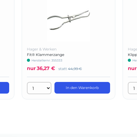
Hager & Werken
Hage
Fit® Klammerzange
Klip
Herstellernr: 355333
He
nur
36,27 €
nur
statt
44,99 €
In den Warenkorb