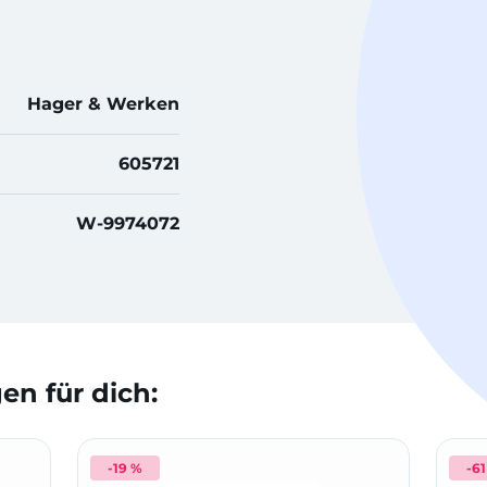
Hager & Werken
605721
W-9974072
n für dich:
-19 %
-6