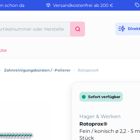
en schon da
Versandkostenfrei ab 200 €
Direk
ote
>
Zahnreinigungsbürsten / -Polierer
>
Rotoprox®
Sofort verfügbar
Hager & Werken
Rotoprox®
Fein / konisch ø 2,2 - 
Stück