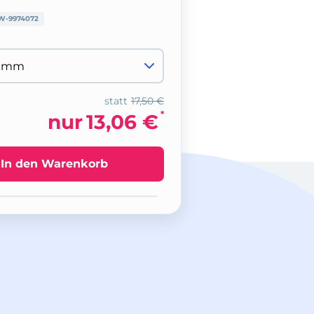
W-9974072
statt
17,50 €
*
nur
13,06 €
In den Warenkorb