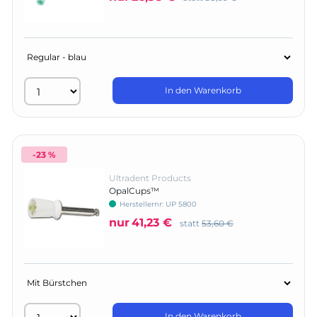
In den Warenkorb
-23 %
Ultradent Products
OpalCups™
Herstellernr:
UP 5800
nur
41,23 €
statt
53,60 €
In den Warenkorb