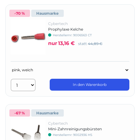
-70 %
Hausmarke
Cybertech
Prophylaxe Kelche
Herstellernr:
9006563 CT
nur
13,16 €
statt
44,89 €
In den Warenkorb
-67 %
Hausmarke
Cybertech
Mini-Zahnreinigungsbürsten
Herstellernr:
9002936 HS