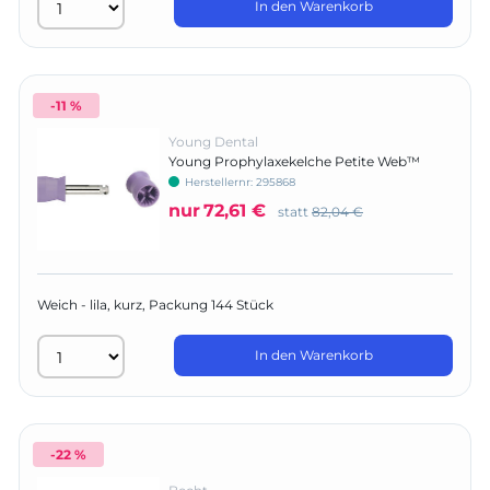
In den Warenkorb
-11 %
Young Dental
Young Prophylaxekelche Petite Web™
Latch Cup
Herstellernr:
295868
nur
72,61 €
statt
82,04 €
Weich - lila, kurz, Packung 144 Stück
In den Warenkorb
-22 %