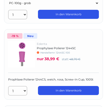
In den Warenkorb
-19 %
Neu
Edenta
Prophylaxe Polierer 1244SC
Herstellernr:
1244SC-100
nur
38,99 €
statt
48,70 €
Prophlaxe Polierer 1244CS, weich, rosa, Screw-In Cup, 100St
In den Warenkorb