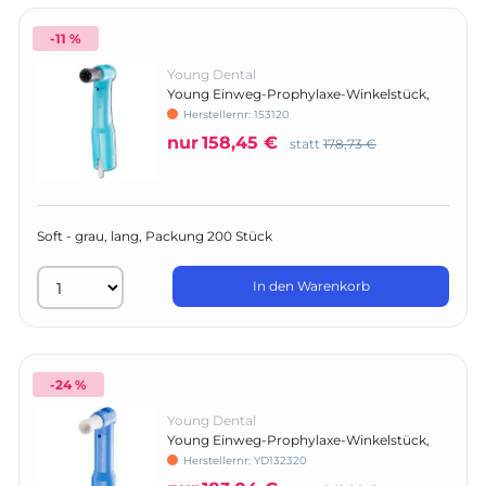
-11 %
Young Dental
Young Einweg-Prophylaxe-Winkelstück,
Contra Turbo Plus™
Herstellernr:
153120
nur
158,45 €
statt
178,73 €
Soft - grau, lang, Packung 200 Stück
In den Warenkorb
-24 %
Young Dental
Young Einweg-Prophylaxe-Winkelstück,
Classic Turbo™
Herstellernr:
YD132320