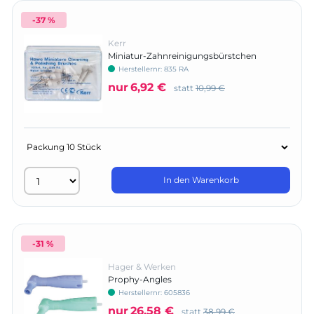
-37 %
Kerr
Miniatur-Zahnreinigungsbürstchen
Herstellernr:
835 RA
nur
6,92 €
statt
10,99 €
In den Warenkorb
-31 %
Hager & Werken
Prophy-Angles
Herstellernr:
605836
nur
26,58 €
statt
38,99 €