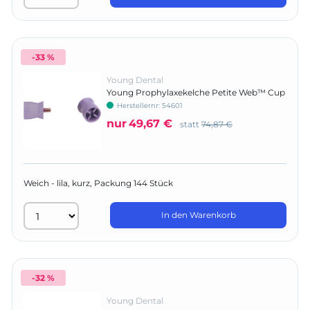
-33 %
Young Dental
Young Prophylaxekelche Petite Web™ Cup
LF
Herstellernr:
54601
nur
49,67 €
statt
74,87 €
Weich - lila, kurz, Packung 144 Stück
In den Warenkorb
-32 %
Young Dental