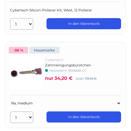
Cybertech Silicon-Polierer Kit, Wkst, 12 Polierer
In den Warenkorb
-56 %
Hausmarke
Cybertech
Zahnreinigungsbürstchen
Herstellernr:
9006565 CT
nur
34,20 €
statt
79,19 €
In den Warenkorb