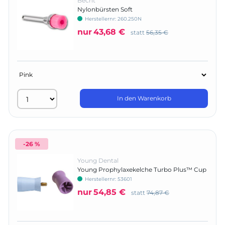
Becht
Nylonbürsten Soft
Herstellernr:
260.250N
nur
43,68 €
statt
56,35 €
In den Warenkorb
-26 %
Young Dental
Young Prophylaxekelche Turbo Plus™ Cup
Herstellernr:
53601
nur
54,85 €
statt
74,87 €