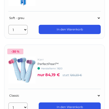
In den Warenkorb
-30 %
Kerr
PerfectPearl™
Herstellernr:
1820
nur
84,19 €
statt
120,23 €
In den Warenkorb