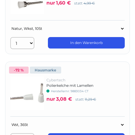
nur
1,60 €
statt
4,99 €
In den Warenkorb
-72 %
Hausmarke
Cybertech
Polierkelche mit Lamellen
Herstellernr:
9883034 CT
nur
3,08 €
statt
11,29 €