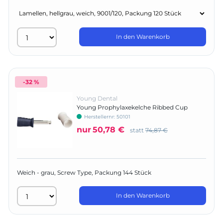
In den Warenkorb
-32 %
Young Dental
Young Prophylaxekelche Ribbed Cup
Herstellernr:
50101
nur
50,78 €
statt
74,87 €
Weich - grau, Screw Type, Packung 144 Stück
In den Warenkorb