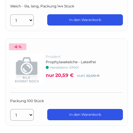
Weich - lila, lang, Packung 144 Stück
In den Warenkorb
-6 %
Prodent
Prophylaxekelche - Latexfrei
Herstellernr:
EP001
nur
20,59 €
statt
22,00 €
Packung 100 Stück
In den Warenkorb