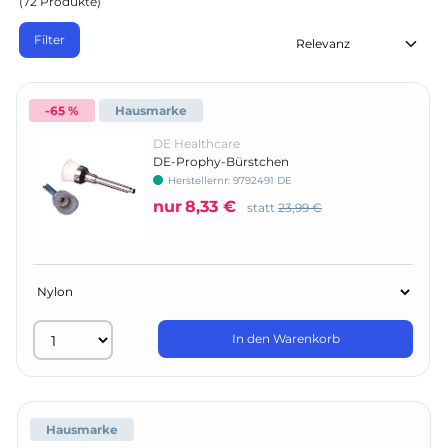
(72 Produkte)
Filter
-65 %
Hausmarke
DE Healthcare
DE-Prophy-Bürstchen
Herstellernr:
9792491 DE
nur
8,33 €
statt
23,99 €
In den Warenkorb
Hausmarke