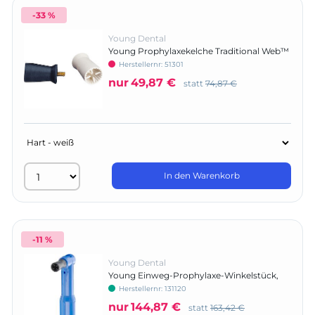
-33 %
Young Dental
Young Prophylaxekelche Traditional Web™
Cup
Herstellernr:
51301
nur
49,87 €
statt
74,87 €
In den Warenkorb
-11 %
Young Dental
Young Einweg-Prophylaxe-Winkelstück,
Classic Traditional Web™
Herstellernr:
131120
nur
144,87 €
statt
163,42 €