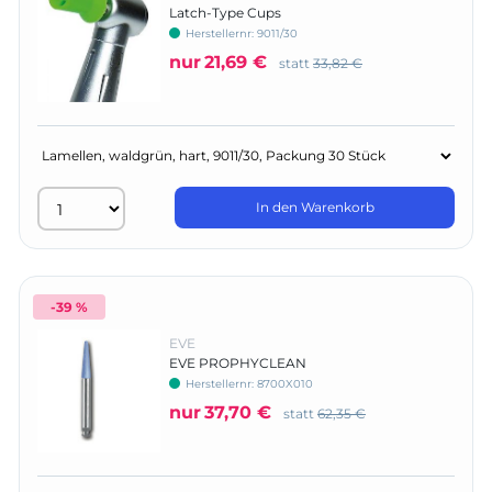
Latch-Type Cups
Herstellernr:
9011/30
nur
21,69 €
statt
33,82 €
In den Warenkorb
-39 %
EVE
EVE PROPHYCLEAN
Herstellernr:
8700X010
nur
37,70 €
statt
62,35 €