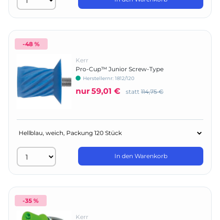
-48 %
Kerr
Pro-Cup™ Junior Screw-Type
Herstellernr:
1812/120
nur
59,01 €
statt
114,75 €
In den Warenkorb
-35 %
Kerr