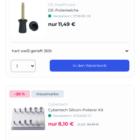
DE Healthcare
DE-Polierkelche
Herstellernr:
9796183 DE
nur
11,49 €
In den Warenkorb
-20 %
Hausmarke
Cybertech
Cybertech Silicon-Polierer Kit
Herstellernr:
5720530 CT
nur
8,10 €
statt
10,19 €