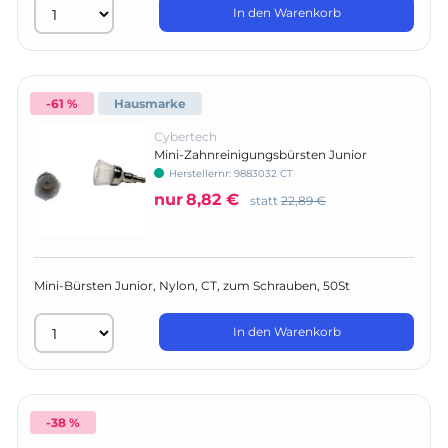
In den Warenkorb
-61 %
Hausmarke
Cybertech
Mini-Zahnreinigungsbürsten Junior
Herstellernr:
9883032 CT
nur
8,82 €
statt
22,89 €
Mini-Bürsten Junior, Nylon, CT, zum Schrauben, 50St
In den Warenkorb
-38 %