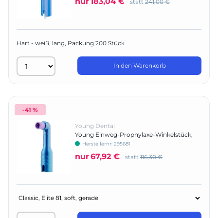
nur
183,04 €
statt
241,00 €
Hart - weiß, lang, Packung 200 Stück
In den Warenkorb
-41 %
Young Dental
Young Einweg-Prophylaxe-Winkelstück,
Elite™
Herstellernr:
295681
nur
67,92 €
statt
116,30 €