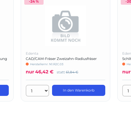
-24 %
-2
Edenta
Eden
nung
CAD/CAM-Fräser Zweizahn-Radiusfräser
Schli
(Mikro 4X/5X, -IC, Motion 2)
Herstellernr: N1.R2C.03
He
nur
46,42 €
nur
statt
61,84 €
In den Warenkorb