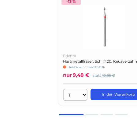
-13 %
Edenta
Hartmetallfräser, Schliff 20, Keuzverzah
fein
Herstellernr: 1620.014HP
nur
9,48 €
statt
10,96 €
In den Warenkorb