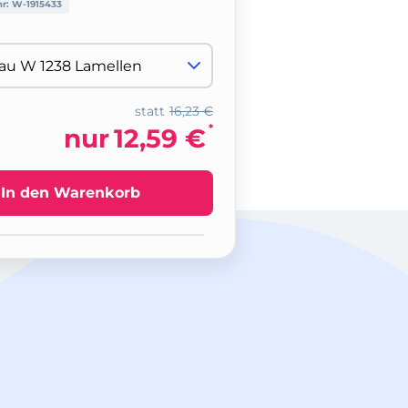
nr:
W-1915433
statt
16,23 €
*
nur
12,59 €
In den Warenkorb