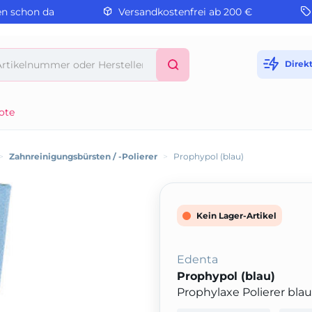
en schon da
Versandkostenfrei ab 200 €
Direk
ote
>
Zahnreinigungsbürsten / -Polierer
>
Prophypol (blau)
Kein Lager-Artikel
Edenta
Prophypol (blau)
Prophylaxe Polierer bla