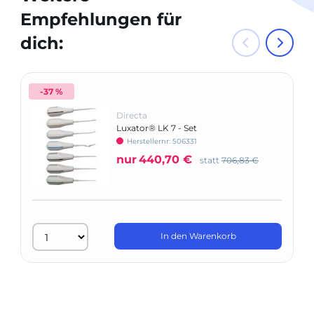
Empfehlungen für
dich:
-37 %
Directa
Luxator® LK 7 - Set
Herstellernr: 506331
nur
440,70 €
statt
706,83 €
In den Warenkorb