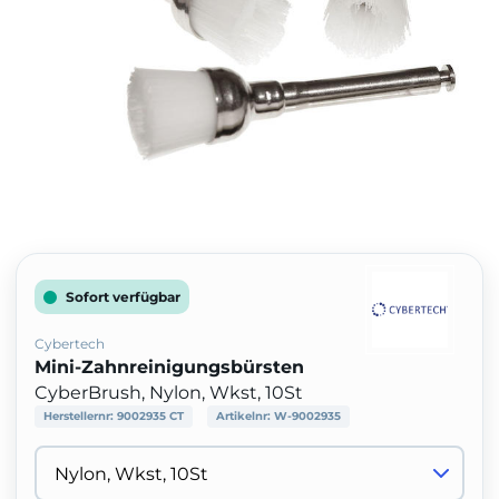
Sofort verfügbar
Cybertech
Mini-Zahnreinigungsbürsten
CyberBrush, Nylon, Wkst, 10St
Herstellernr:
9002935 CT
Artikelnr:
W-9002935