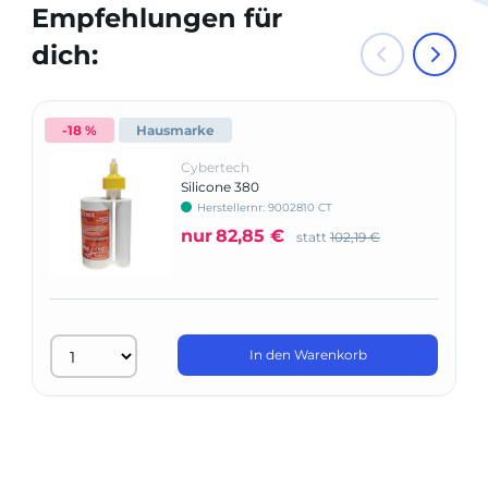
Empfehlungen für
dich:
-18 %
Hausmarke
Cybertech
Silicone 380
Herstellernr: 9002810 CT
nur
82,85 €
statt
102,19 €
In den Warenkorb