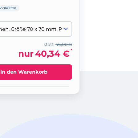
W-3627598
statt
46,00 €
*
nur
40,34 €
In den Warenkorb