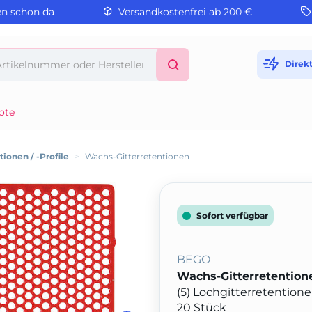
en schon da
Versandkostenfrei ab 200 €
Direk
ote
ionen / -Profile
>
Wachs-Gitterretentionen
Sofort verfügbar
BEGO
Wachs-Gitterretention
(5) Lochgitterretention
20 Stück