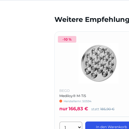
Weitere Empfehlunge
-10 %
BEGO
Mediloy® M-Ti5
Herstellernr: 50594
nur
166,83 €
statt
185,90 €
In den Warenkorb