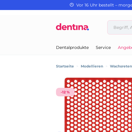
Vor 16 Uhr bestellt – morg
Dentalprodukte
Service
Angeb
Startseite
>
Modellieren
>
Wachsretent
-12 %