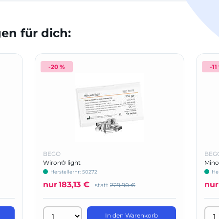
n für dich:
-20 %
-11
BEGO
BEG
Wiron® light
Mino
Herstellernr: 50272
He
nur
183,13 €
nur
statt
229,90 €
In den Warenkorb