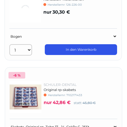
Herstellernr:
126-226-00
nur
30,30 €
In den Warenkorb
-6 %
SCHULER-DENTAL
Original rp-skabets
Herstellernr:
7102171433
nur
42,86 €
statt
45,80 €