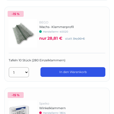
-15 %
BEGO
Wachs- Klammerprofil
Herstellernr:
40020
nur
28,81 €
statt
34,00 €
Tafeln 10 Stück (280 Einzelklammern)
In den Warenkorb
-15 %
Speiko
Winkelklammern
Herstellernr:
1804