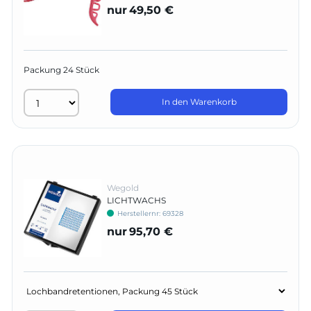
nur
49,50 €
Packung 24 Stück
In den Warenkorb
Wegold
LICHTWACHS
Herstellernr:
69328
nur
95,70 €