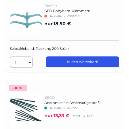
Renfert
GEO Bonyhard-Klammern
Herstellernr:
6383010
nur
18,50 €
Selbstklebend, Packung 200 Stück
In den Warenkorb
-16 %
BEGO
Anatomisches Wachsbügelprofil
Herstellernr:
40075
nur
13,33 €
statt
16,00 €