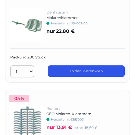
Dentaurum
Molarenklammer
Herstellernr:
110-002-00
nur
22,80 €
Packung 200 Stück
In den Warenkorb
-24 %
Renfert
GEO Molaren-Klammern
Herstellernr:
6383003
nur
13,91 €
statt
18,50 €