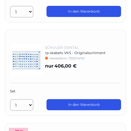
In den Warenkorb
SCHULER-DENTAL
rp skabets VKS - Originalsortiment
Herstellernr:
7202114741
nur
406,00 €
Set
In den Warenkorb