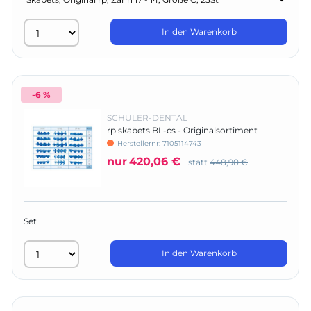
In den Warenkorb
-6 %
SCHULER-DENTAL
rp skabets BL-cs - Originalsortiment
Herstellernr:
7105114743
nur
420,06 €
statt
448,90 €
Set
In den Warenkorb