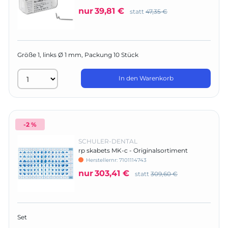
nur
39,81 €
statt
47,35 €
Größe 1, links Ø 1 mm, Packung 10 Stück
In den Warenkorb
-2 %
SCHULER-DENTAL
rp skabets MK-c - Originalsortiment
Herstellernr:
7101114743
nur
303,41 €
statt
309,60 €
Set