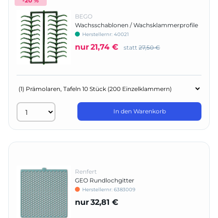
-20 %
BEGO
Wachsschablonen / Wachsklammerprofile
Herstellernr:
40021
nur
21,74 €
statt
27,50 €
In den Warenkorb
Renfert
GEO Rundlochgitter
Herstellernr:
6383009
nur
32,81 €