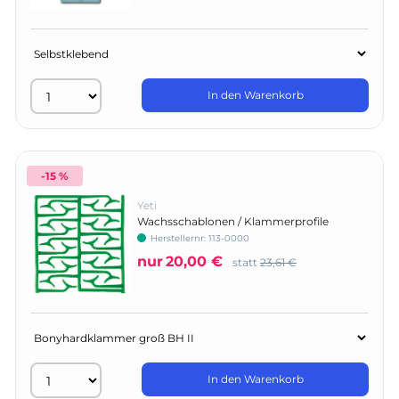
In den Warenkorb
-15 %
Yeti
Wachsschablonen / Klammerprofile
Herstellernr:
113-0000
nur
20,00 €
statt
23,61 €
In den Warenkorb