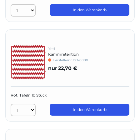
In den Warenkorb
Yeti
Kammretention
Herstellernr:
123-0000
nur
22,70 €
Rot, Tafeln 10 Stück
In den Warenkorb