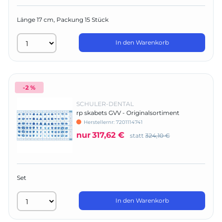
Länge 17 cm, Packung 15 Stück
In den Warenkorb
-2 %
SCHULER-DENTAL
rp skabets GVV - Originalsortiment
Herstellernr:
7201114741
nur
317,62 €
statt
324,10 €
Set
In den Warenkorb