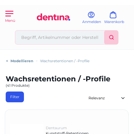
Menü
Anmelden
Warenkorb
<
Modellieren
>
Wachsretentionen / -Profile
Wachsretentionen / -Profile
(41 Produkte)
Filter
Dentaurum
Kunststoff-Retentionen