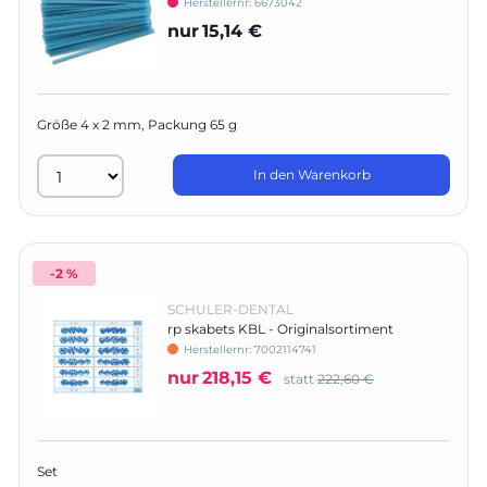
Herstellernr:
6673042
nur
15,14 €
Größe 4 x 2 mm, Packung 65 g
In den Warenkorb
-2 %
SCHULER-DENTAL
rp skabets KBL - Originalsortiment
Herstellernr:
7002114741
nur
218,15 €
statt
222,60 €
Set