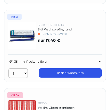
Neu
SCHULER-DENTAL
S-U Wachsprofile, rund
Herstellernr:
6271318
nur
17,40 €
In den Warenkorb
-12 %
BEGO
Wachs-Gitterretentionen