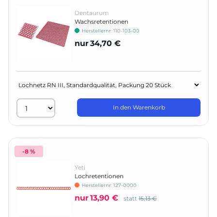
Dentaurum
Wachsretentionen
Herstellernr:
110-103-00
nur
34,70 €
In den Warenkorb
-8 %
Yeti
Lochretentionen
Herstellernr:
127-0000
nur
13,90 €
statt
15,13 €