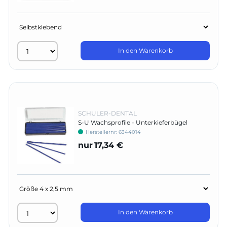
In den Warenkorb
SCHULER-DENTAL
S-U Wachsprofile - Unterkieferbügel
Herstellernr:
6344014
nur
17,34 €
In den Warenkorb