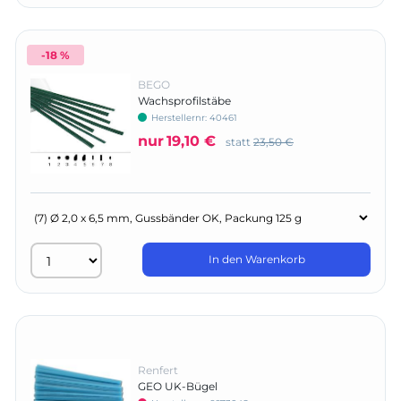
-18 %
BEGO
Wachsprofilstäbe
Herstellernr:
40461
nur
19,10 €
statt
23,50 €
In den Warenkorb
Renfert
GEO UK-Bügel