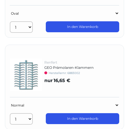
In den Warenkorb
Renfert
GEO Prämolaren-Klammern
Herstellernr:
6883002
nur
16,65 €
In den Warenkorb