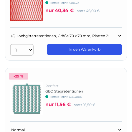
Herstellernr:
40039
nur
40,34 €
statt
46,00 €
In den Warenkorb
-29 %
Renfert
GEO Stegretentionen
Herstellernr:
6883006
nur
11,56 €
statt
16,50 €