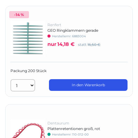
-14 %
Renfert
GEO Ringklammern gerade
Herstellernr:
6883004
nur
14,18 €
statt
16,50 €
Packung 200 Stück
In den Warenkorb
Dentaurum
Plattenretentionen groß, rot
Herstellernr:
110-012-00