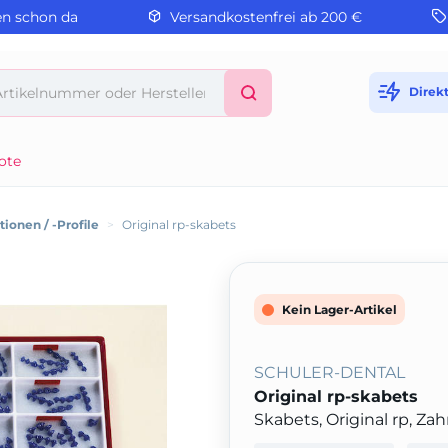
en schon da
Versandkostenfrei ab 200 €
Direk
ote
ionen / -Profile
>
Original rp-skabets
Kein Lager-Artikel
SCHULER-DENTAL
Original rp-skabets
Skabets, Original rp, Zah