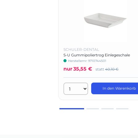
SCHULER-DENTAL
S-U Gummipoliertrog Einlegeschale
Herstellernr: 9710744501
nur
35,55 €
statt
40,10 €
In den Warenkorb