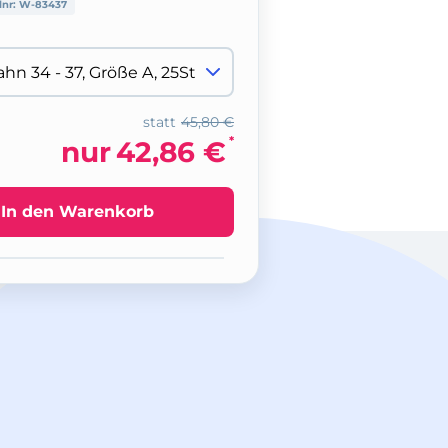
lnr:
W-83437
statt
45,80 €
*
nur
42,86 €
In den Warenkorb