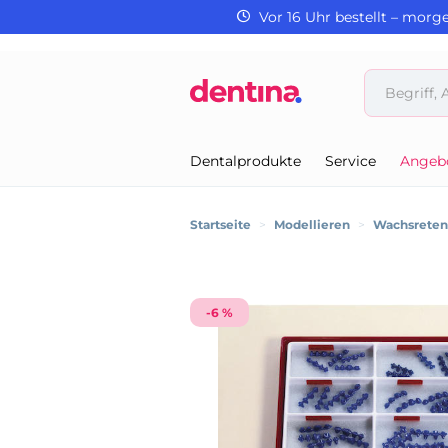
Vor 16 Uhr bestellt – morg
Dentalprodukte
Service
Angeb
Startseite
>
Modellieren
>
Wachsretent
-6 %