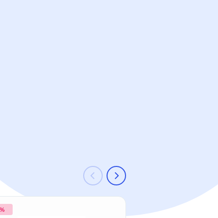
 %
-11 %