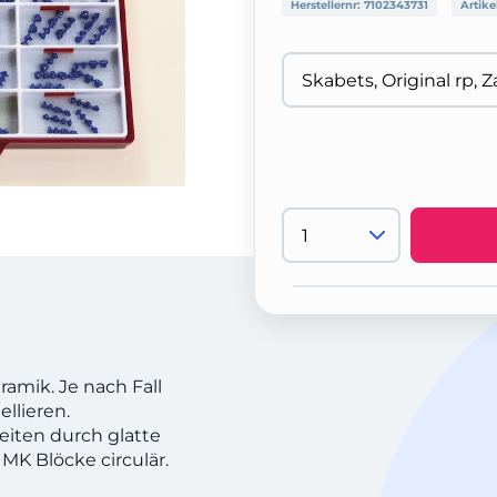
Herstellernr:
7102343731
Artike
ramik. Je nach Fall
llieren.
eiten durch glatte
MK Blöcke circulär.