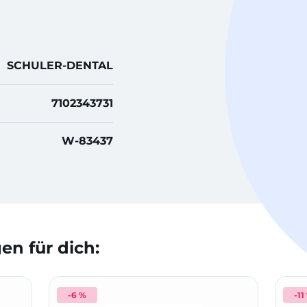
SCHULER-DENTAL
7102343731
W-83437
n für dich:
-6 %
-11