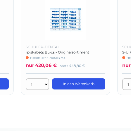
SCHULER-DENTAL
SCH
rp skabets BL-cs - Originalsortiment
S-U F
Herstellernr: 7105114743
He
nur
420,06 €
nur
statt
448,90 €
In den Warenkorb