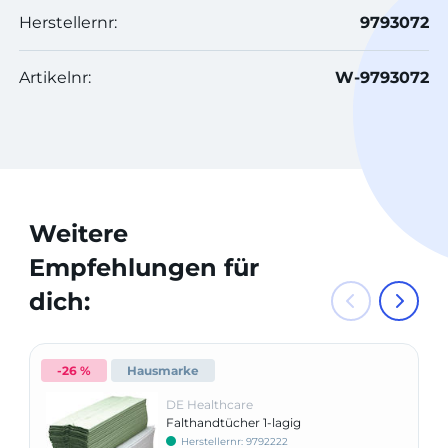
Herstellernr:
9793072
Artikelnr:
W-9793072
Weitere
Empfehlungen für
dich:
-26 %
Hausmarke
DE Healthcare
Falthandtücher 1-lagig
Herstellernr: 9792222