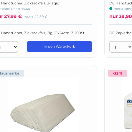
 Handtücher, Zickzackfalz, 2-lagig
DE Handtüche
Herstellernr:
9792223
Herstellernr
ur
27,99 €
nur
28,90
statt
42,59 €
 Handtücher, Zickzackfalz, 2lg, 21x24cm, 3.200St
DE Papierhan
In den Warenkorb
Hausmarke
-22 %