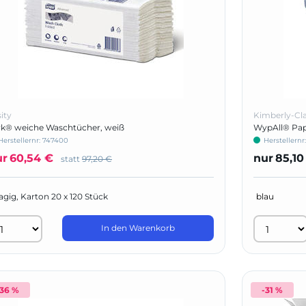
ity
Kimberly-Cl
rk® weiche Waschtücher, weiß
WypAll® Pap
Herstellernr:
747400
Herstellernr
ur
60,54 €
nur
85,10
statt
97,20 €
agig, Karton 20 x 120 Stück
In den Warenkorb
-36 %
-31 %