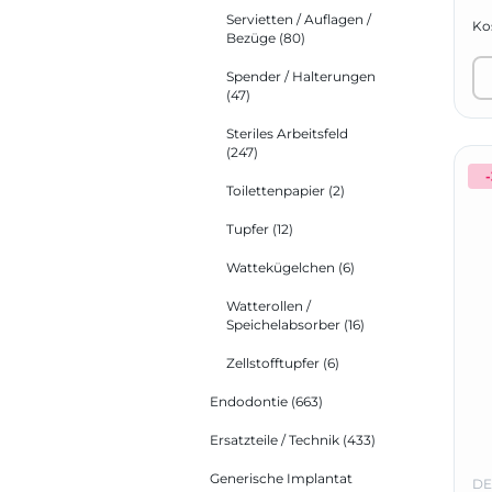
Servietten / Auflagen /
Kos
Bezüge
(80)
Spender / Halterungen
(47)
Steriles Arbeitsfeld
(247)
Toilettenpapier
(2)
Tupfer
(12)
Wattekügelchen
(6)
Watterollen /
Speichelabsorber
(16)
Zellstofftupfer
(6)
Endodontie
(663)
Ersatzteile / Technik
(433)
Generische Implantat
DE