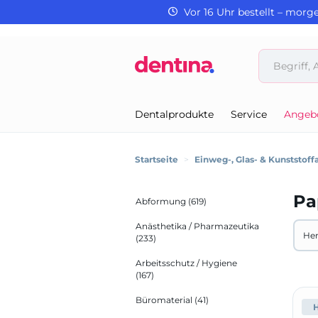
Vor 16 Uhr bestellt – morg
Dentalprodukte
Service
Angeb
Startseite
>
Einweg-, Glas- & Kunststoffa
Pa
Abformung
(619)
Anästhetika / Pharmazeutika
Her
(233)
Arbeitsschutz / Hygiene
Alle 
(167)
A
Büromaterial
(41)
E