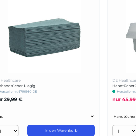
ager & Werken (1)
Hartmann (1)
 Healthcare
DE Healthca
thandtücher 1-lagig
Handtücher 3
Herstellernr:
9796930 DE
Herstellernr
ur
29,99 €
nur
45,99
In den Warenkorb