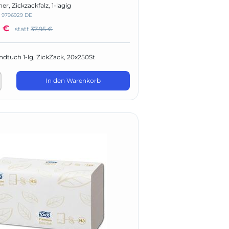
r, Zickzackfalz, 1-lagig
:
9796929 DE
 €
statt
37,95 €
dtuch 1-lg, ZickZack, 20x250St
In den Warenkorb