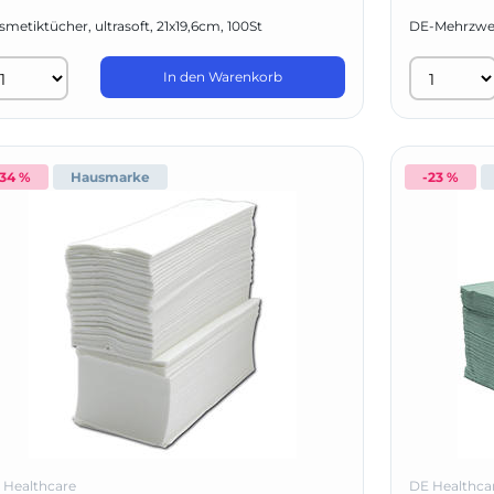
metiktücher, ultrasoft, 21x19,6cm, 100St
DE-Mehrzwec
In den Warenkorb
-34 %
Hausmarke
-23 %
 Healthcare
DE Healthca