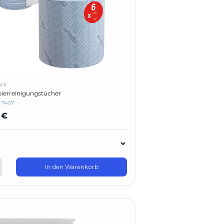
ark
ierreinigungstücher
:
7407
 €
In den Warenkorb