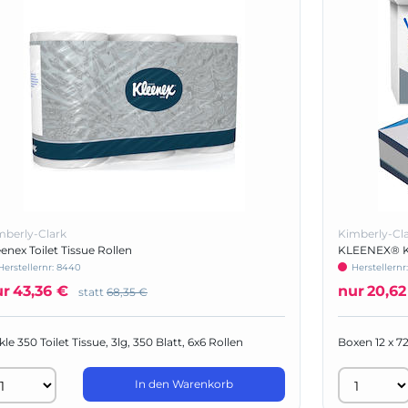
mberly-Clark
Kimberly-Cl
enex Toilet Tissue Rollen
KLEENEX® Ko
Herstellernr:
8440
Herstellernr
ur
43,36 €
nur
20,62
statt
68,35 €
le 350 Toilet Tissue, 3lg, 350 Blatt, 6x6 Rollen
Boxen 12 x 72
In den Warenkorb