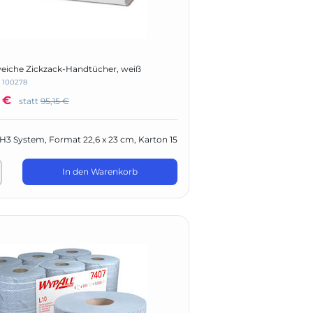
weiche Zickzack-Handtücher, weiß
:
100278
 €
statt
95,15 €
k H3 System, Format 22,6 x 23 cm, Karton 15
In den Warenkorb