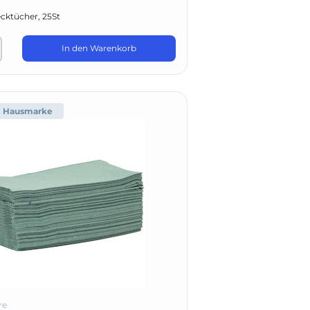
ktücher, 25St
In den Warenkorb
Hausmarke
re