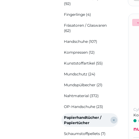
(92)
Fingerlinge
(4)
Fräsatoren / Glaswaren
(62)
Handschuhe
(107)
Kompressen
(12)
Kunststoffartikel
(55)
Mundschutz
(24)
Mundspülbecher
(21)
Nahtmaterial
(372)
OP-Handschuhe
(23)
Cy
Ko
Papierhandtücher /
Papiertücher
n
Schaumstoffpellets
(7)