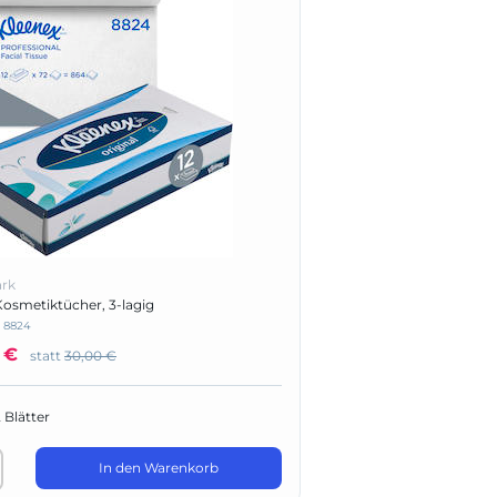
ark
smetiktücher, 3-lagig
:
8824
 €
statt
30,00 €
 Blätter
In den Warenkorb