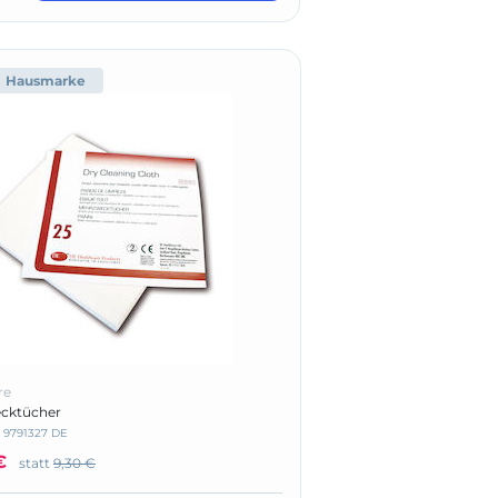
Hausmarke
re
cktücher
:
9791327 DE
€
statt
9,30 €