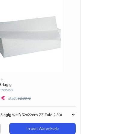
Kimberly-Clark (12)
re
-lagig
:
9795158
 €
statt
52,99 €
In den Warenkorb