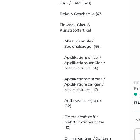
CAD / CAM
(640)
H
Deko & Geschenke
(43)
Einweg-, Glas- &
Kunststoffartikel
Absaugkanüle /
Speichelsauger
(66)
Applikationspinsel /
Applikationskanülen /
Mischkanülen
(311)
Applikationspistolen /
DE
Applikationszangen /
Fal
Mischpistolen
(47)
Aufbewahrungsbox
n
(32)
Einmalansätze für
Mehrfunktionsspritze
(10)
Einmalkanülen / Spritzen