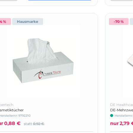
-4 %
Hausmarke
-70 %
bertech
DE Healthca
smetiktücher
DE-Mehrzwe
Herstellernr:
9792210
Herstellernr
ur
0,88 €
nur
2,79 
statt
0,92 €