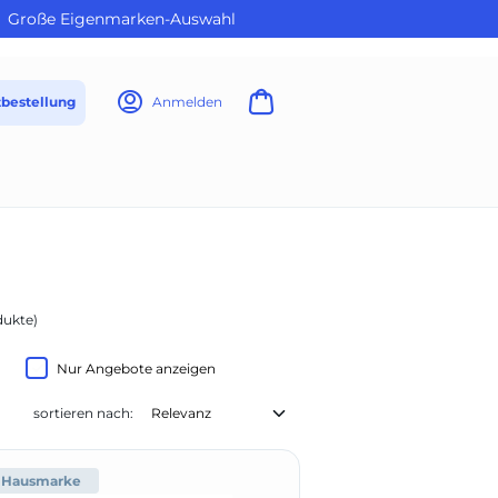
Große Eigenmarken-Auswahl
tbestellung
Anmelden
dukte)
Nur Angebote anzeigen
sortieren nach:
DE Healthcare (6)
Hausmarke
Fripa (4)