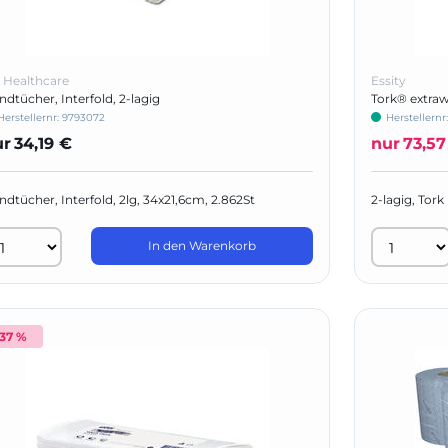
 Healthcare
Essity
dtücher, Interfold, 2-lagig
Tork® extra
Herstellernr:
9793072
Herstellernr
ur
34,19 €
nur
73,57
dtücher, Interfold, 2lg, 34x21,6cm, 2.862St
2-lagig, Tor
x 200 Stück
In den Warenkorb
-37 %