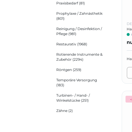
Praxisbedarf
(81)
Prophylaxe / Zahnästhetik
(801)
DE
Reinigung / Desinfektion /
Han
Pflege
(981)
n
Restaurativ
(1968)
Rotierende Instrumente &
Han
Zubehör
(2294)
Röntgen
(259)
Temporäre Versorgung
(183)
Turbinen- / Hand- /
Winkelstücke
(251)
Zähne
(2)