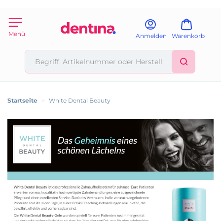
Menü
Anmelden
Warenkorb
Startseite
>
White Dental Beauty