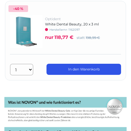
-40 %
Optident
White Dental Beauty, 20 x 3 ml
Herstellernr: 1162097
nur
118,77 €
statt
198,99 €
In den Warenkorb