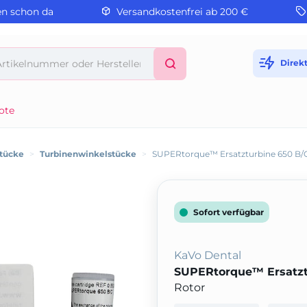
en schon da
Versandkostenfrei ab 200 €
Direk
ote
stücke
>
Turbinenwinkelstücke
>
SUPERtorque™ Ersatzturbine 650 B/
Sofort verfügbar
KaVo Dental
SUPERtorque™ Ersatzt
Rotor