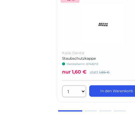
KaVo Dental
Staubschutzkappe
Herstellernr: 6748212
nur
1,60 €
statt
1,85 €
In den Warenkorb