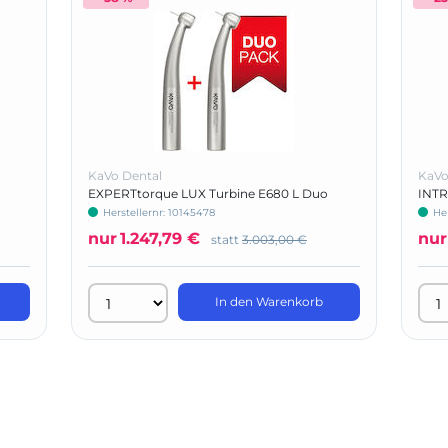
KaVo Dental
KaVo
EXPERTtorque LUX Turbine E680 L Duo
INTR
Pack
Herstellernr: 10145478
He
nur
1.247,79 €
nur
statt
3.003,00 €
In den Warenkorb