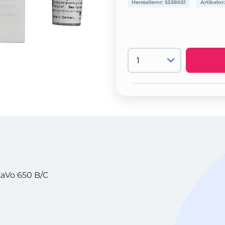
Herstellernr:
5538051
Artikelnr
 KaVo 650 B/C