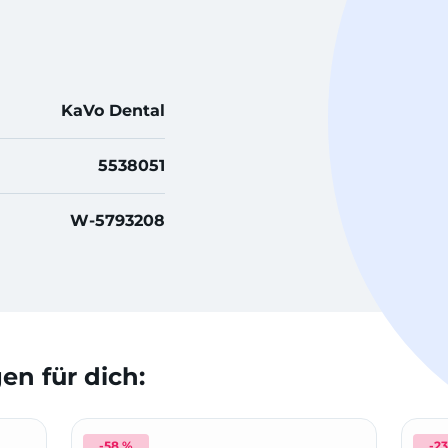
KaVo Dental
5538051
W-5793208
n für dich:
-58 %
-2