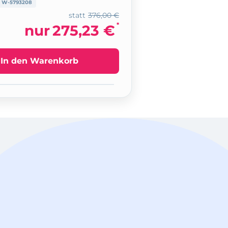
:
W-5793208
statt
376,00 €
*
nur
275,23 €
In den Warenkorb