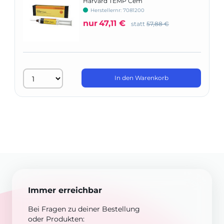
Harvard TEMP Cem
Herstellernr: 7081200
nur
47,11 €
statt
57,88 €
In den Warenkorb
Immer erreichbar
Bei Fragen zu deiner Bestellung
oder Produkten: