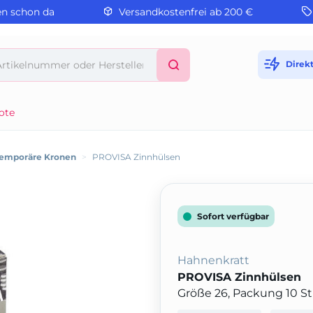
en schon da
Versandkostenfrei ab 200 €
Direk
ote
emporäre Kronen
>
PROVISA Zinnhülsen
Sofort verfügbar
Hahnenkratt
PROVISA Zinnhülsen
Größe 26, Packung 10 S