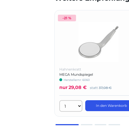
-21 %
Hahnenkratt
MEGA Mundspiegel
Herstellernr: 6060
nur
29,08 €
statt
37,08 €
In den Warenkorb