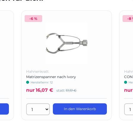
-6 %
-8
Hahnenkratt
Hahn
Matrizenspanner nach Ivory
CONT
Herstellernr: 12
He
nur
16,07 €
nur
statt
17,17 €
In den Warenkorb