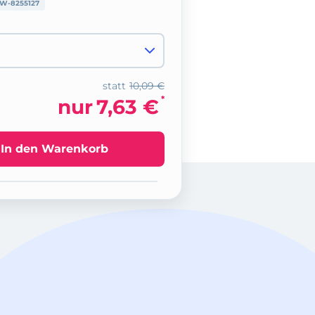
W-8255127
statt
10,09 €
*
nur
7,63 €
In den Warenkorb