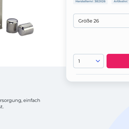
Herstellernr:
382X26
Artikelnr:
rsorgung, einfach
t.