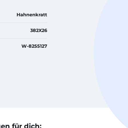
Hahnenkratt
382X26
W-8255127
n für dich: