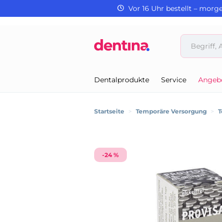
Vor 16 Uhr bestellt – morg
Dentalprodukte
Service
Angeb
Startseite
>
Temporäre Versorgung
>
T
-24 %