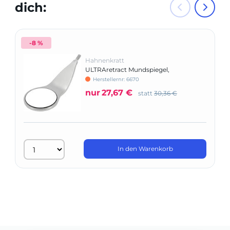
dich:
-8 %
Hahnenkratt
ULTRAretract Mundspiegel,
geschlossene Form
Herstellernr: 6670
nur
27,67 €
statt
30,36 €
In den Warenkorb