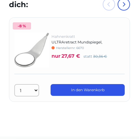
dich:
-8 %
Hahnenkratt
ULTRAretract Mundspiegel,
geschlossene Form
Herstellernr: 6670
nur
27,67 €
statt
30,36 €
In den Warenkorb