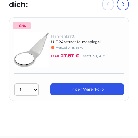
dich:
-8 %
Hahnenkratt
ULTRAretract Mundspiegel,
geschlossene Form
Herstellernr: 6670
nur
27,67 €
statt
30,36 €
In den Warenkorb