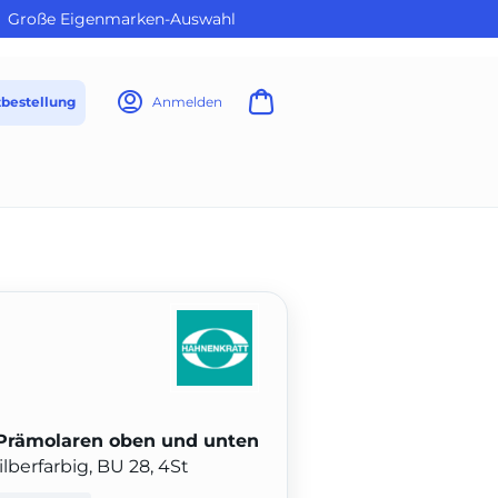
Große Eigenmarken-Auswahl
tbestellung
Anmelden
 Prämolaren oben und unten
lberfarbig, BU 28, 4St