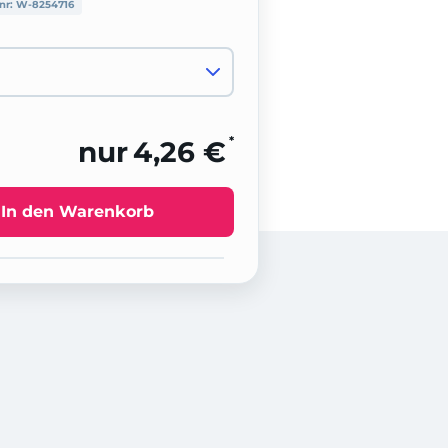
lnr:
W-8254716
*
nur
4,26 €
In den Warenkorb