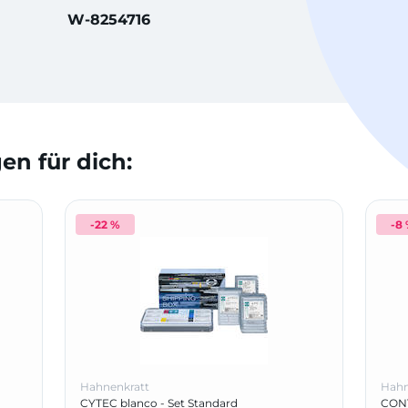
W-8254716
n für dich:
-22 %
-8
Hahnenkratt
Hahn
CYTEC blanco - Set Standard
CONT