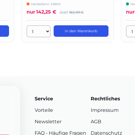
Herstellernr: 43600
He
nur
142,25 €
nur
statt
182,99 €
In den Warenkorb
Service
Rechtliches
Vorteile
Impressum
Newsletter
AGB
FAQ
- Häufige Fragen
Datenschutz