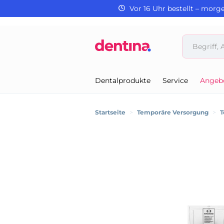
Vor 16 Uhr bestellt – morg
Dentalprodukte
Service
Angeb
Startseite
>
Temporäre Versorgung
>
T