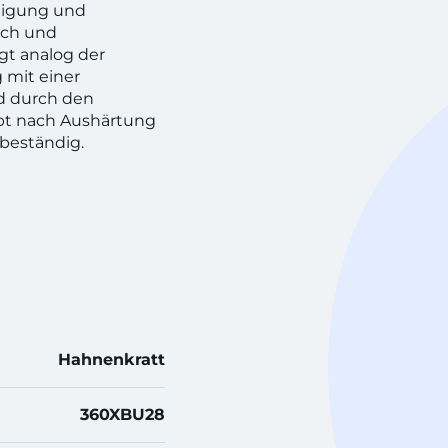
rtigung und
ach und
gt analog der
 mit einer
rd durch den
bt nach Aushärtung
beständig.
Hahnenkratt
360XBU28