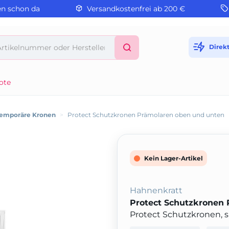
en schon da
Versandkostenfrei ab 200 €
Direk
ote
emporäre Kronen
>
Protect Schutzkronen Prämolaren oben und unten
Kein Lager-Artikel
Hahnenkratt
Protect Schutzkronen
Protect Schutzkronen, si