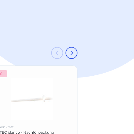
 %
-21 %
enkratt
Hahnenkratt
EC blanco - Nachfüllpackung
Nyström Matrizen