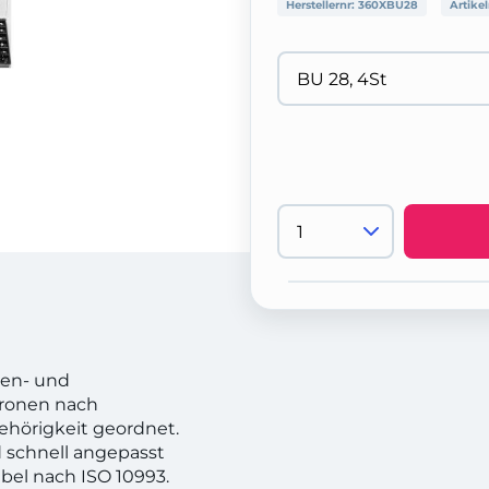
Herstellernr:
360XBU28
Artike
ren- und
Kronen nach
hörigkeit geordnet.
d schnell angepasst
ibel nach ISO 10993.