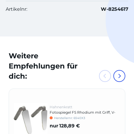
Artikelnr:
W-8254617
Weitere
Empfehlungen für
dich:
Hahnenkratt
Fotospiegel FS Rhodium mit Griff, V-
förmig
Herstellernr: 6540X3
nur
128,89 €