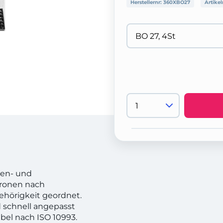
Herstellernr:
360XBO27
Artikel
ren- und
Kronen nach
hörigkeit geordnet.
d schnell angepasst
ibel nach ISO 10993.