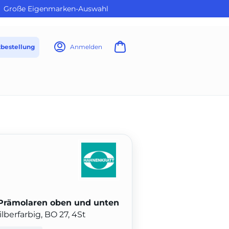
Große Eigenmarken-Auswahl
tbestellung
Anmelden
 Prämolaren oben und unten
lberfarbig, BO 27, 4St