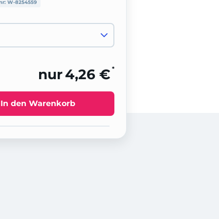
nr:
W-8254559
*
nur
4,26 €
In den Warenkorb