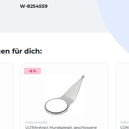
W-8254559
n für dich:
-8 %
Hahnenkratt
Hahn
ULTRAretract Mundspiegel, geschlossene
CONT