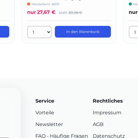
Form
Herstellernr: 6670
He
nur
27,67 €
nur
statt
30,36 €
In den Warenkorb
Service
Rechtliches
Vorteile
Impressum
Newsletter
AGB
FAQ
- Häufige Fragen
Datenschutz