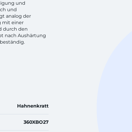
rtigung und
ach und
gt analog der
 mit einer
rd durch den
bt nach Aushärtung
beständig.
Hahnenkratt
360XBO27