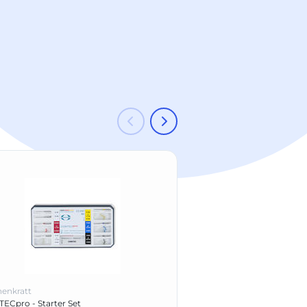
-6 %
enkratt
Hahnenkratt
ECpro - Starter Set
Mundspiegelgriff Form 