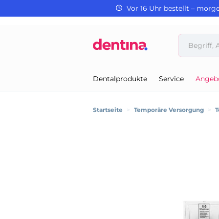
Vor 16 Uhr bestellt – morg
Dentalprodukte
Service
Angeb
Startseite
>
Temporäre Versorgung
>
T