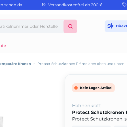
en schon da
Versandkostenfrei ab 200 €
Direk
ote
emporäre Kronen
>
Protect Schutzkronen Prämolaren oben und unten
Kein Lager-Artikel
Hahnenkratt
Protect Schutzkronen
Protect Schutzkronen, si