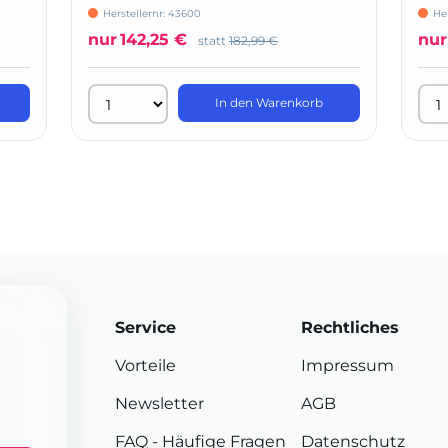
For
Herstellernr: 43600
Her
nur
142,25 €
nur
statt
182,99 €
In den Warenkorb
Service
Rechtliches
Vorteile
Impressum
Newsletter
AGB
FAQ
- Häufige Fragen
Datenschutz