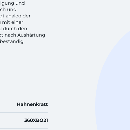
rtigung und
ach und
gt analog der
 mit einer
rd durch den
bt nach Aushärtung
beständig.
Hahnenkratt
360XBO21