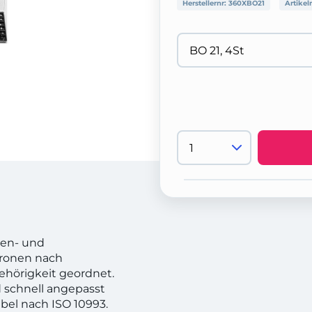
Herstellernr:
360XBO21
Artikel
ren- und
Kronen nach
hörigkeit geordnet.
d schnell angepasst
ibel nach ISO 10993.