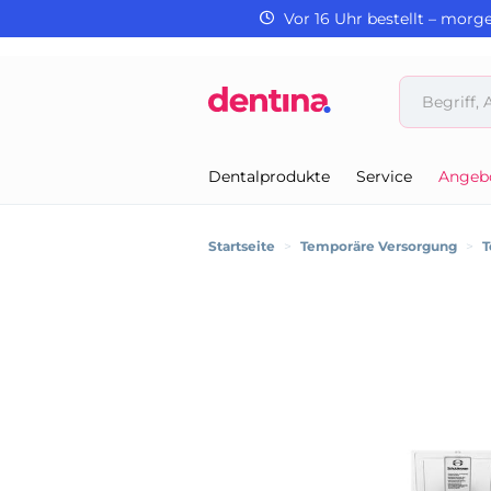
Vor 16 Uhr bestellt – morg
Dentalprodukte
Service
Angeb
Startseite
>
Temporäre Versorgung
>
T