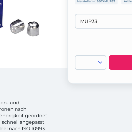
Herstellernr:
360XMUR33
Artik
ren- und
Kronen nach
hörigkeit geordnet.
d schnell angepasst
ibel nach ISO 10993.