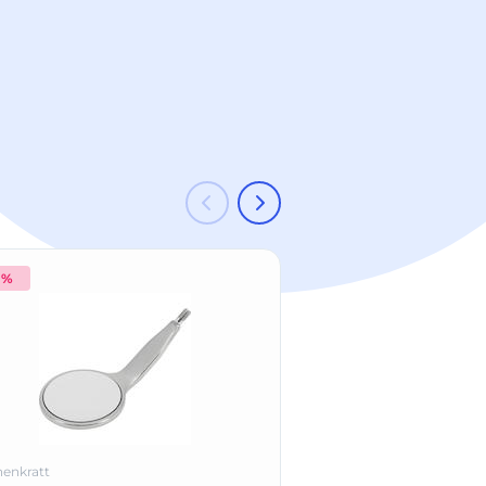
 %
-6 %
enkratt
Hahnenkratt