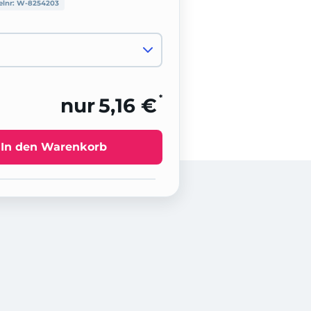
elnr:
W-8254203
*
nur
5,16 €
In den Warenkorb