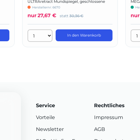
ULTRAretract Mundspiegel, geschlossene
MEGA
Form
Herstellernr: 6670
He
nur
27,67 €
nur
statt
30,36 €
In den Warenkorb
Service
Rechtliches
Vorteile
Impressum
Newsletter
AGB