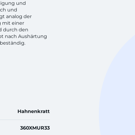
rtigung und
ach und
gt analog der
 mit einer
rd durch den
bt nach Aushärtung
beständig.
Hahnenkratt
360XMUR33