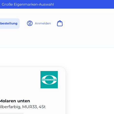
Große Eigenmarken-Auswahl
tbestellung
Anmelden
Molaren unten
ilberfarbig, MUR33, 4St