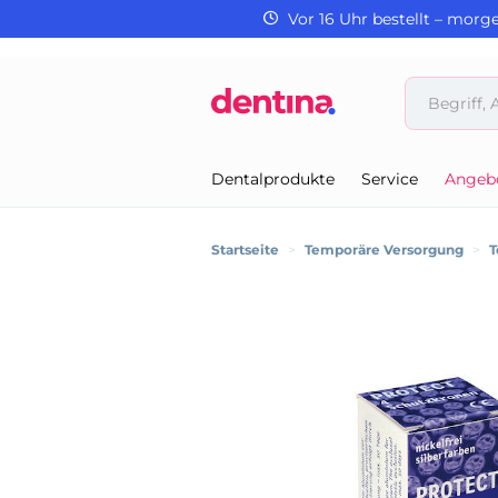
Vor 16 Uhr bestellt – morg
Dentalprodukte
Service
Angeb
Startseite
>
Temporäre Versorgung
>
T