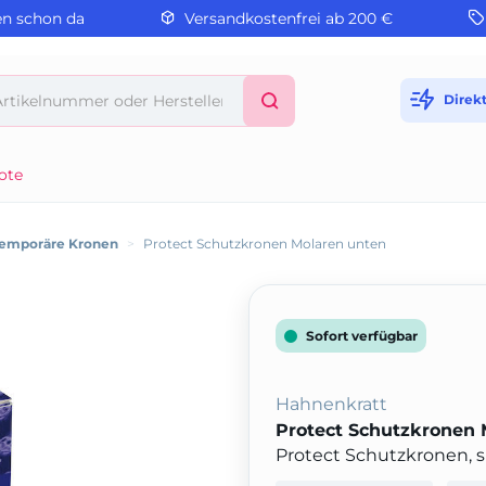
en schon da
Versandkostenfrei ab 200 €
Direk
ote
emporäre Kronen
>
Protect Schutzkronen Molaren unten
Sofort verfügbar
Hahnenkratt
Protect Schutzkronen 
Protect Schutzkronen, s