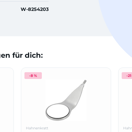
W-8254203
n für dich:
-8 %
-21
Hahnenkratt
Hahn