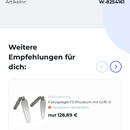
Artikelnr:
W-8254161
Weitere
Empfehlungen für
dich:
Hahnenkratt
Fotospiegel FS Rhodium mit Griff, V-
förmig
Herstellernr: 6540X3KFO
nur
128,89 €