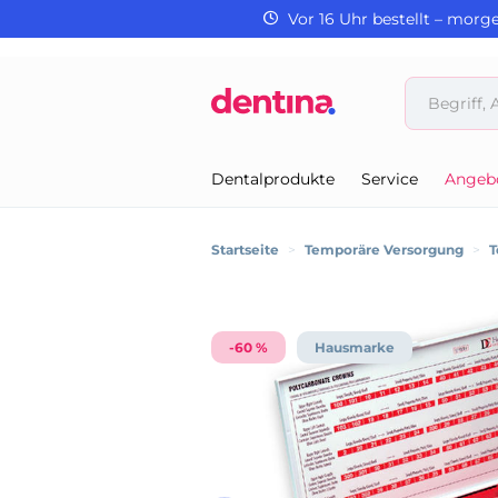
Vor 16 Uhr bestellt – morg
Dentalprodukte
Service
Angeb
Startseite
>
Temporäre Versorgung
>
T
-60 %
Hausmarke