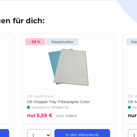
n für dich:
-53 %
Hausmarke
Ha
DE Healthcare
DE H
DE-Doppel-Tray-Filterpapier Color
DE-M
Herstellernr: 9791823 DE
Her
nur
5,59 €
nur
statt
11,99 €
In den Warenkorb