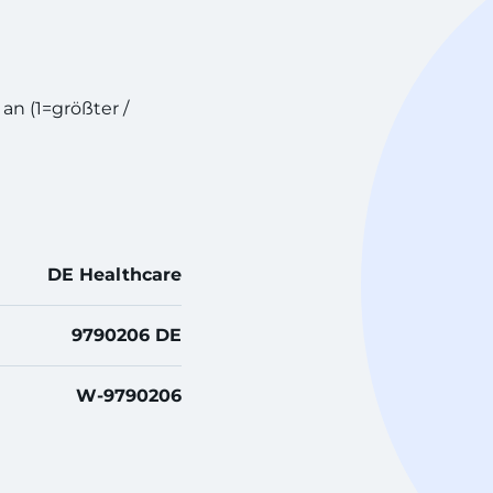
 an (1=größter /
DE Healthcare
9790206 DE
W-9790206