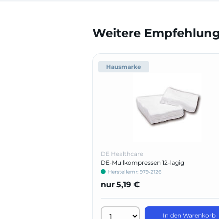
Weitere Empfehlunge
Hausmarke
DE Healthcare
DE-Mullkompressen 12-lagig
Herstellernr: 979-2126
nur
5,19 €
In den Warenkorb