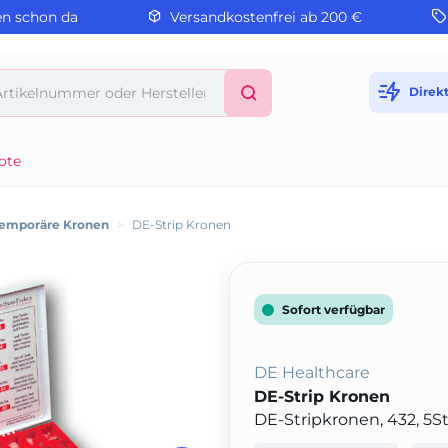
en schon da
Versandkostenfrei ab 200 €
Direk
ote
emporäre Kronen
>
DE-Strip Kronen
Sofort verfügbar
DE Healthcare
DE-Strip Kronen
DE-Stripkronen, 432, 5S