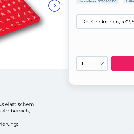
Herstellernr:
9790206 DE
Artik
s elastischem
nzahnbereich,
ierung: