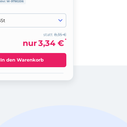
elnr:
W-9790206
statt
8,35 €
*
nur
3,34 €
In den Warenkorb