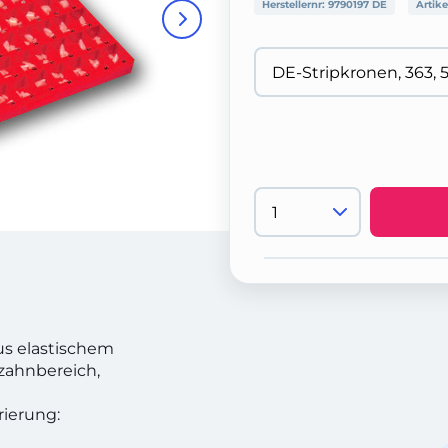
Herstellernr:
9790197 DE
Artike
s elastischem
nzahnbereich,
ierung: