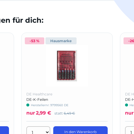
n für dich:
-53 %
Hausmarke
-2
DE Healthcare
DE H
DE-K-Feilen
DE-H
Herstellernr: 9799560 DE
He
nur
2,99 €
nur
statt
6,49 €
In den Warenkorb