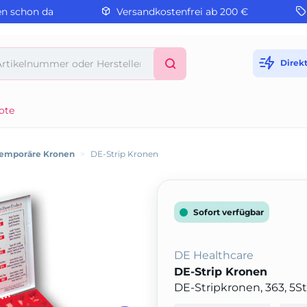
en schon da
Versandkostenfrei ab 200 €
Direk
ote
emporäre Kronen
>
DE-Strip Kronen
Sofort verfügbar
DE Healthcare
DE-Strip Kronen
DE-Stripkronen, 363, 5St