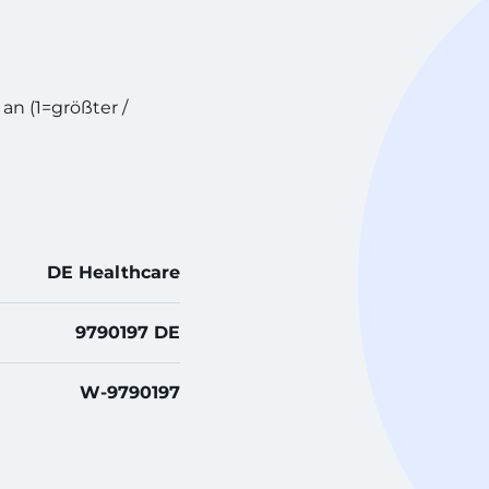
 an (1=größter /
DE Healthcare
9790197 DE
W-9790197