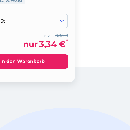
lnr:
W-9790197
statt
8,35 €
*
nur
3,34 €
In den Warenkorb