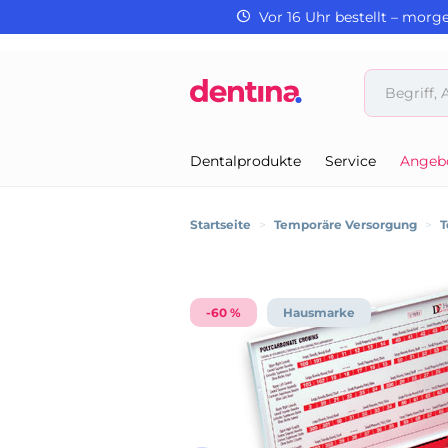
Vor 16 Uhr bestellt – morg
Dentalprodukte
Service
Angeb
Startseite
>
Temporäre Versorgung
>
T
-60 %
Hausmarke