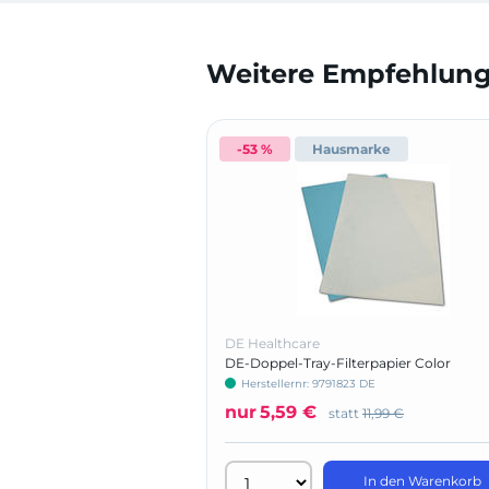
Weitere Empfehlunge
-53 %
Hausmarke
DE Healthcare
DE-Doppel-Tray-Filterpapier Color
Herstellernr: 9791823 DE
nur
5,59 €
statt
11,99 €
In den Warenkorb