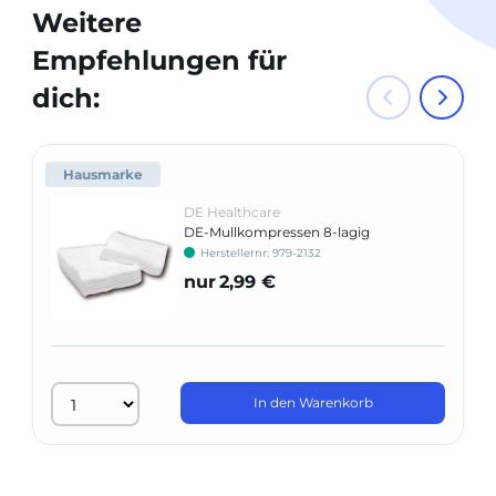
Weitere
Empfehlungen für
dich:
Hausmarke
DE Healthcare
DE-Mullkompressen 8-lagig
Herstellernr: 979-2132
nur
2,99 €
In den Warenkorb