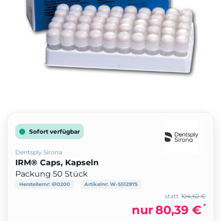
Sofort verfügbar
Dentsply Sirona
IRM® Caps, Kapseln
Packung 50 Stück
Herstellernr:
610200
Artikelnr:
W-5512975
statt
104,62 €
*
nur
80,39 €