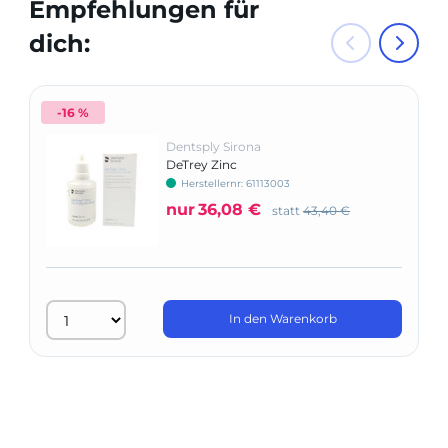
Empfehlungen für
dich:
-16 %
Dentsply Sirona
DeTrey Zinc
Herstellernr: 61113003
nur
36,08 €
statt
43,40 €
In den Warenkorb