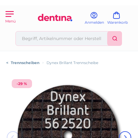
Menü
Anmelden
Warenkorb
<
Trennscheiben
>
Dynex Brillant Trennscheibe
-29 %