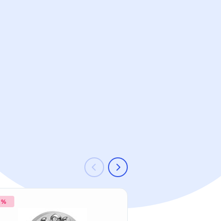
0 %
-17 %