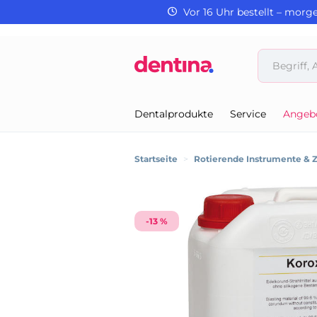
Vor 16 Uhr bestellt – morg
Dentalprodukte
Service
Angeb
Startseite
>
Rotierende Instrumente & 
-13 %