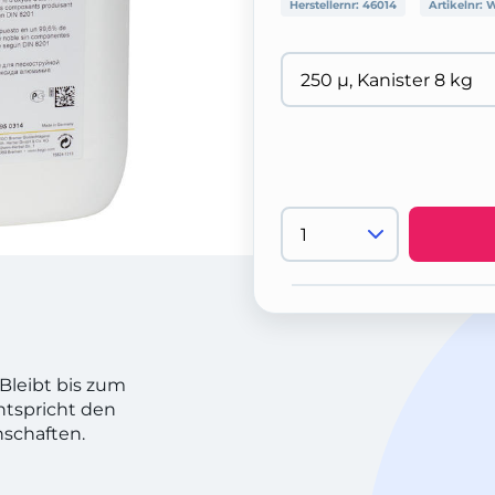
Herstellernr:
46014
Artikelnr:
W
Bleibt bis zum
ntspricht den
nschaften.