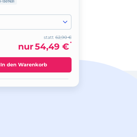
-1307631
statt
62,90 €
*
nur
54,49 €
In den Warenkorb