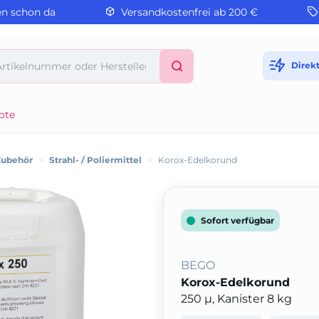
en schon da
Versandkostenfrei ab 200 €
Direk
ote
Zubehör
>
Strahl- / Poliermittel
>
Korox-Edelkorund
Sofort verfügbar
BEGO
Korox-Edelkorund
250 µ, Kanister 8 kg