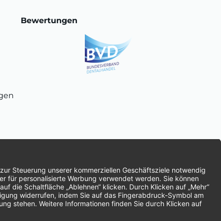
Bewertungen
ngen
chnung
SEPA-Lastschrift
Vorkasse