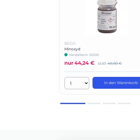
BEGO
Minoxyd
Herstellernr: 52530
nur
44,24 €
statt
49,90 €
In den Warenkorb