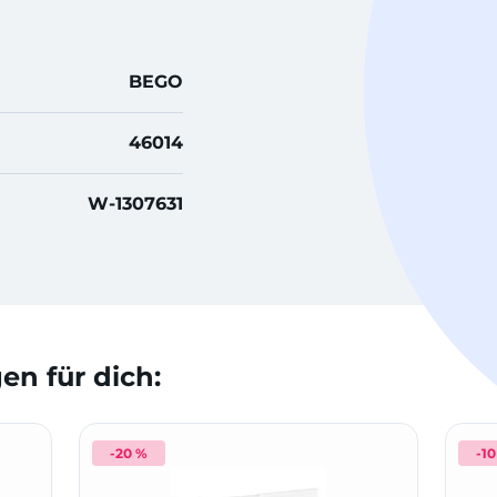
BEGO
46014
W-1307631
n für dich:
-20 %
-1