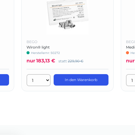
BEGO
BEG
Wiron® light
Medi
Herstellernr: 50272
He
nur
183,13 €
nur
statt
229,90 €
In den Warenkorb