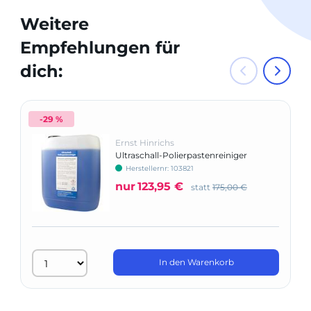
Weitere
Empfehlungen für
dich:
-29 %
Ernst Hinrichs
Ultraschall-Polierpastenreiniger
Herstellernr: 103821
nur
123,95 €
statt
175,00 €
In den Warenkorb