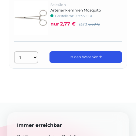
SeleXion
Arterienklemmen Mosquito
Herstellernr: 957777 SLX
nur
2,77 €
statt
6,60 €
In den Warenkorb
Immer erreichbar