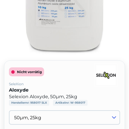
Nicht vorrätig
SeleXion
Aloxyde
Selexion Aloxyde, 50µm, 25kg
Herstellernr:
958017 SLX
Artikelnr:
W-958017