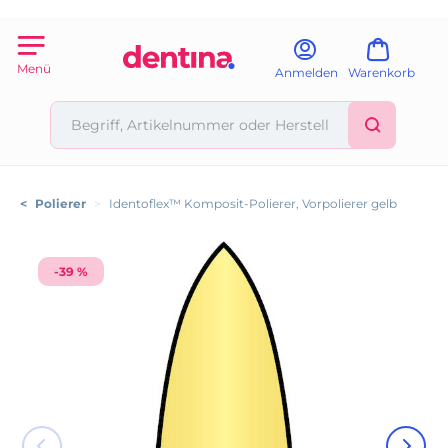
Menü
Anmelden
Warenkorb
<
Polierer
>
Identoflex™ Komposit-Polierer, Vorpolierer gelb
-39 %