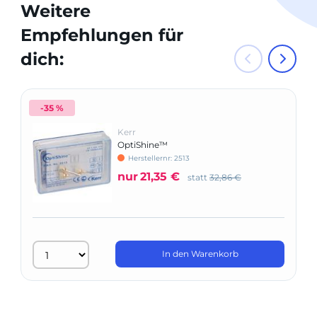
Weitere
Empfehlungen für
dich:
-35 %
Kerr
OptiShine™
Herstellernr: 2513
nur
21,35 €
statt
32,86 €
In den Warenkorb