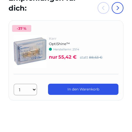
dich:
-37 %
Kerr
OptiShine™
Herstellernr: 2514
nur
55,42 €
statt
88,63 €
In den Warenkorb