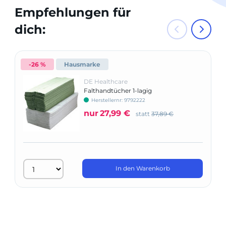
Empfehlungen für
dich:
-26 %
Hausmarke
DE Healthcare
Falthandtücher 1-lagig
Herstellernr: 9792222
nur
27,99 €
statt
37,89 €
In den Warenkorb