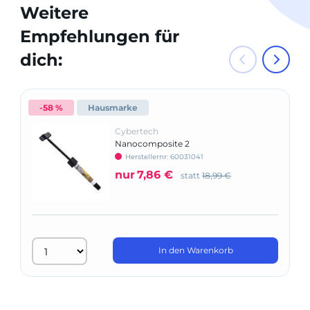
Weitere
Empfehlungen für
dich:
-58 %
Hausmarke
Cybertech
Nanocomposite 2
Herstellernr: 60031041
nur
7,86 €
statt
18,99 €
In den Warenkorb