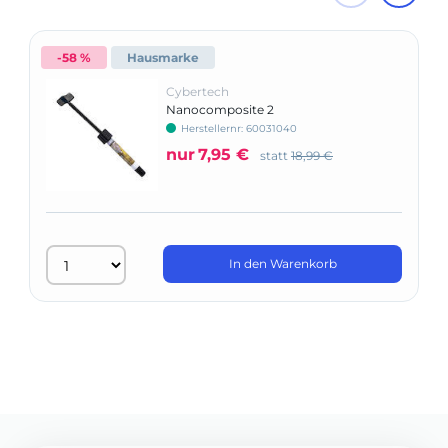
-58 %
Hausmarke
Cybertech
Nanocomposite 2
Herstellernr: 60031040
nur
7,95 €
statt
18,99 €
In den Warenkorb