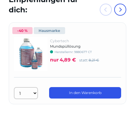
dich:
-40 %
Hausmarke
Cybertech
Mundspüllösung
Herstellernr: 9880677 CT
nur
4,89 €
statt
8,21 €
In den Warenkorb