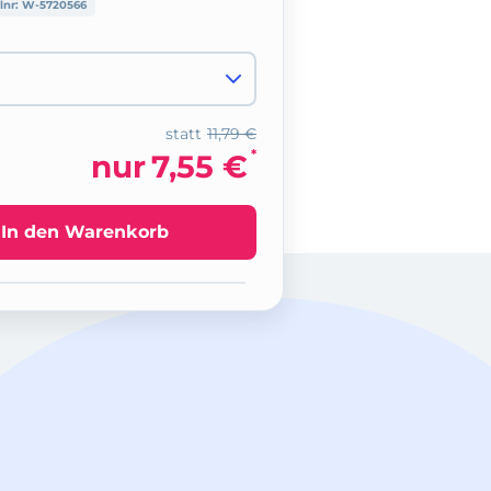
lnr:
W-5720566
statt
11,79 €
*
nur
7,55 €
In den Warenkorb