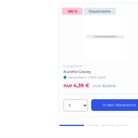
-86 %
Hausmarke
Cybertech
Kürette Gracey
Herstellernr: C900-3405
nur
4,39 €
statt
32,32 €
In den Warenkorb