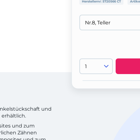
Herstellernr:
5720566 CT
Artike
Winkelstückschaft und
rhältlich.
sites und zum
rlichen Zähnen
omposites und zum