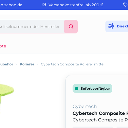
en schon da
Versandkostenfrei ab 200 €
Direk
ote
Zubehör
>
Polierer
>
Cybertech Composite Polierer mittel
Sofort verfügbar
Cybertech
Cybertech Composite P
Cybertech Composite Polie