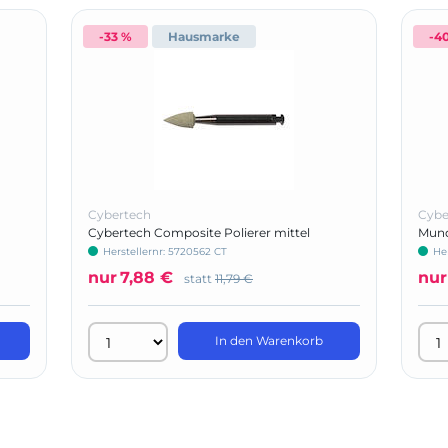
-33 %
Hausmarke
-4
Cybertech
Cybe
Cybertech Composite Polierer mittel
Mund
Herstellernr: 5720562 CT
He
nur
7,88 €
nur
statt
11,79 €
In den Warenkorb