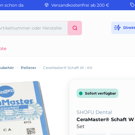
en schon da
Versandkostenfrei ab 200 €
Direk
ote
Zubehör
>
Polierer
>
CeraMaster® Schaft W - Kit
Sofort verfügbar
SHOFU Dental
CeraMaster® Schaft W 
Set