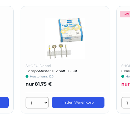
-21
SHOFU Dental
SHOF
CompoMaster® Schaft H - Kit
Cera
Herstellernr: 120
Her
nur
81,75 €
nur
In den Warenkorb