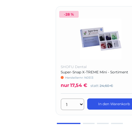
-28 %
SHOFU Dental
Super-Snap X-TREME Mini - Sortiment
Herstellernr: N0513
nur
17,54 €
statt
24,60 €
In den Warenkorb