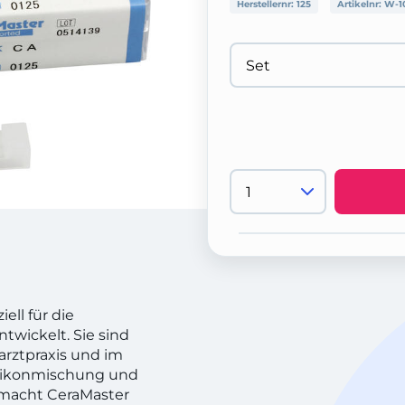
Herstellernr:
125
Artikelnr:
W-1
ell für die
twickelt. Sie sind
narztpraxis und im
Silikonmischung und
 macht CeraMaster