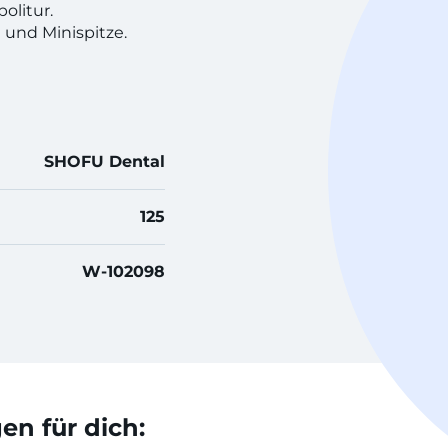
olitur.
h und Minispitze.
SHOFU Dental
125
W-102098
n für dich: