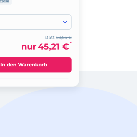
02098
statt
53,55 €
*
nur
45,21 €
In den Warenkorb