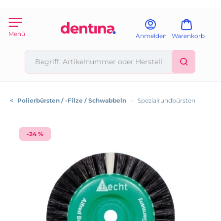
Menü
Anmelden
Warenkorb
<
Polierbürsten / -Filze / Schwabbeln
>
Spezialrundbürsten
-24 %