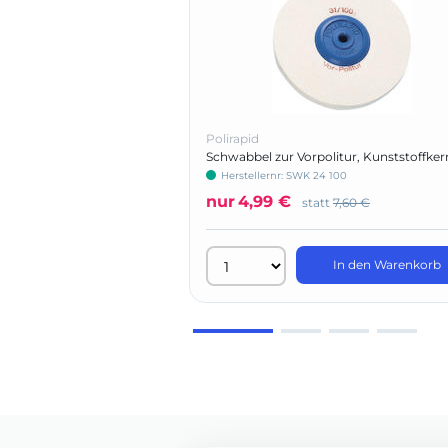
Polirapid
Schwabbel zur Vorpolitur, Kunststoffker
Herstellernr: SWK 24 100
nur
4,99 €
statt
7,60 €
In den Warenkorb