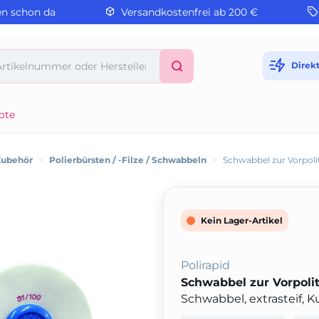
en schon da
Versandkostenfrei ab 200 €
Direk
ote
Zubehör
>
Polierbürsten / -Filze / Schwabbeln
>
Schwabbel zur Vorpoli
Kein Lager-Artikel
Polirapid
Schwabbel zur Vorpolit
Schwabbel, extrasteif, K