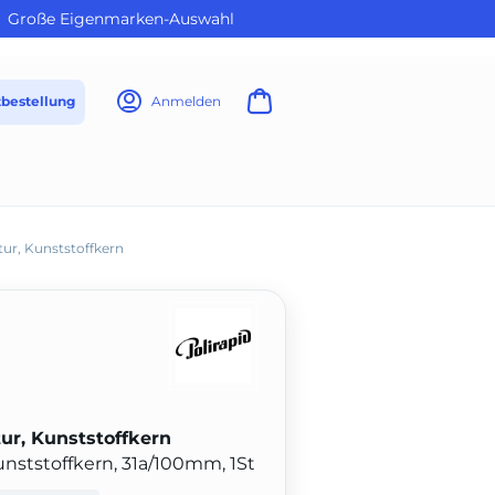
Große Eigenmarken-Auswahl
tbestellung
Anmelden
tur, Kunststoffkern
ur, Kunststoffkern
unststoffkern, 31a/100mm, 1St