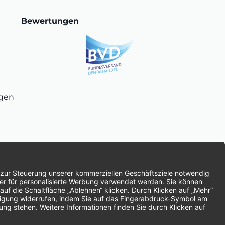
Bewertungen
ngen
chnung
SEPA-Lastschrift
Vorkasse