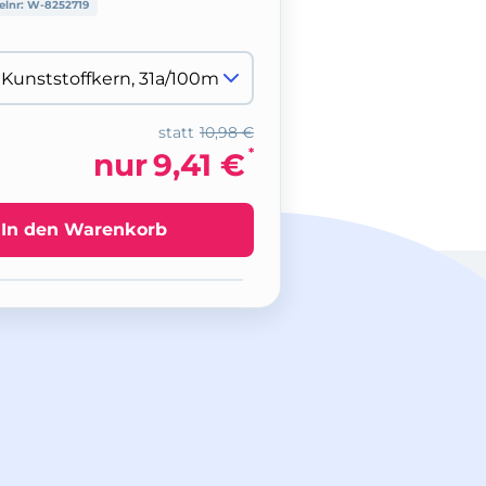
elnr:
W-8252719
statt
10,98 €
*
nur
9,41 €
In den Warenkorb