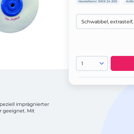
Herstellernr:
SWK 24 200
Artik
peziell imprägnierter
r geeignet. Mit