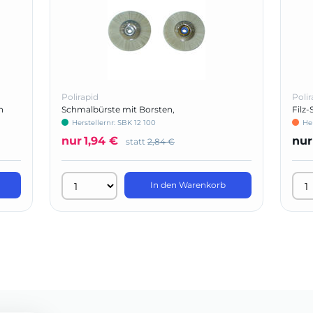
Polirapid
Polir
n
Schmalbürste mit Borsten,
Filz
Kunststoffzentrum
Herstellernr: SBK 12 100
He
nur
1,94 €
nur
statt
2,84 €
In den Warenkorb