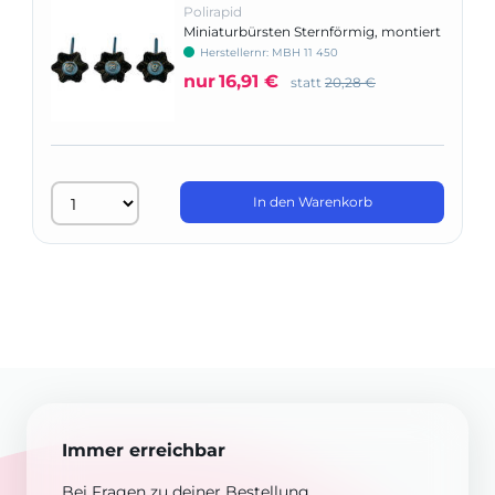
Polirapid
Miniaturbürsten Sternförmig, montiert
Herstellernr: MBH 11 450
nur
16,91 €
statt
20,28 €
In den Warenkorb
Immer erreichbar
Bei Fragen zu deiner Bestellung